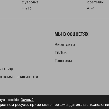
футболка
бретелях
+18
+1
МЫ В СОЦСЕТЯХ
Вконтакте
TikTok
Телеграм
ь товар
ограммы лояльности
зует cookie.
Зачем?
ионном ресурсе применяются рекомендательные технологии
альности
Согласие на обработку персональных данных