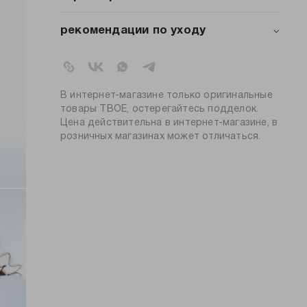
современной моде 2025 года. Модель
сочетает в себе классику и актуальные
артикул:
b5522
рекомендации по уходу
тренды, становясь базовой вещью в
коллекция:
осень-зима 2025-2026
гардеробе каждой женщины. Прямой
стирка при температуре 30ºС
вид застежки:
без застежки
силуэт и широкие бретели создают
не отбеливать
изящный, женственный образ. Мини-длина
барабанная сушка запрещена
цвет:
черный
подчеркивает стройность ног, а
глажение при низкой температуре
95% полиэстер, 5%
В интернет-магазине только оригинальные
состав:
классический крой делает модель
сухая чистка запрещена
эластан
товары ТВОЕ, остерегайтесь подделок.
универсальной для разных типов фигуры.
силуэт:
прямой
Цена действительна в интернет-магазине, в
Особая конструкция позволяет носить
розничных магазинах может отличаться.
узор:
однотонный
платье поверх рубашек.
длина:
мини
тип карманов:
без карманов
вид бретелей:
широкие
пол:
женский