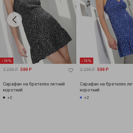
-74%
-74%
2 299
Р
599
Р
2 299
Р
599
Р
Сарафан на бретелях летний
Сарафан на бретелях ле
короткий
короткий
+2
+2