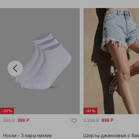
-33%
-61%
599
Р
399
Р
2 299
Р
899
Р
Носки - 3 пары низкие
Шорты джинсовые с ба