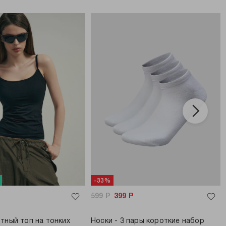
-33%
599
Р
399
Р
тный топ на тонких
Носки - 3 пары короткие набор