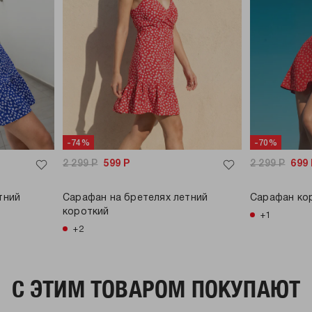
-74%
-70%
2 299
Р
599
Р
2 299
Р
699
тний
Сарафан на бретелях летний
Сарафан кор
короткий
+1
+2
C ЭТИМ ТОВАРОМ ПОКУПАЮТ