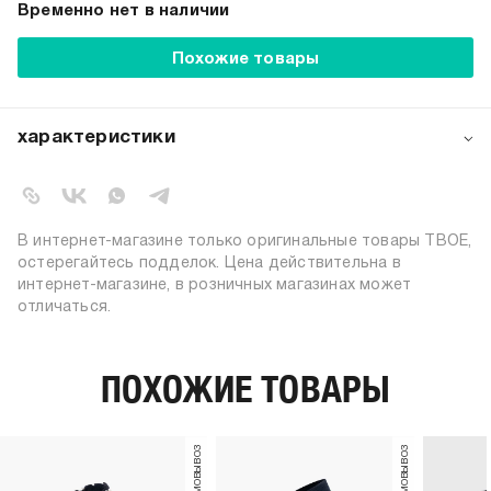
Временно нет в наличии
Похожие товары
характеристики
артикул:
b0421
коллекция:
осень-зима 2024-2025
вид застежки:
резинка
В интернет-магазине только оригинальные товары ТВОЕ,
цвет:
черный
остерегайтесь подделок. Цена действительна в
интернет-магазине, в розничных магазинах может
72% хлопок; 26% полиэстер; 2%
состав:
отличаться.
эластан
узор:
однотонный
количество пар:
2
ПОХОЖИЕ ТОВАРЫ
высота носков:
высокие
пол:
женский