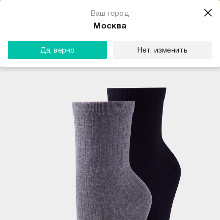
Магазин одежды для тебя
Ваш город
Скачать
☆☆☆☆☆
★★★★★
(23) звезды
Москва
ТВОЕ
Да, верно
Нет, изменить