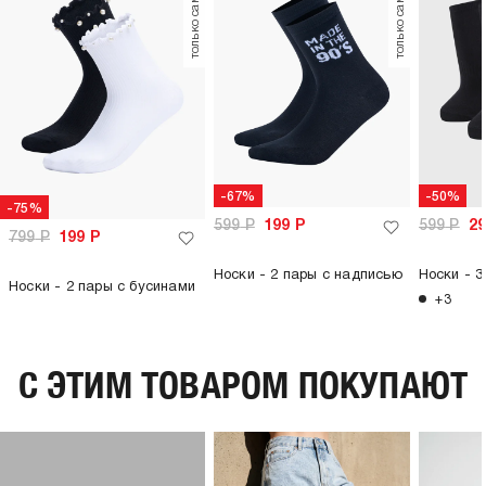
только самовывоз
только самовывоз
-67%
-50%
-75%
599
Р
199
Р
599
Р
2
799
Р
199
Р
Носки - 2 пары с надписью
Носки - 3
Носки - 2 пары с бусинами
+3
C ЭТИМ ТОВАРОМ ПОКУПАЮТ