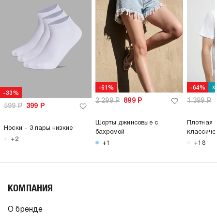
х
-61%
-64%
-33%
2 299
Р
899
Р
1 399
Р
599
Р
399
Р
Шорты джинсовые с
Плотная 
Носки - 3 пары низкие
бахромой
классиче
+2
+1
+18
КОМПАНИЯ
О бренде