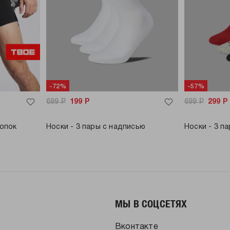
-72%
-57%
699
Р
199
Р
699
Р
299
Р
лопок
Носки - 3 пары с надписью
Носки - 3 п
МЫ В СОЦСЕТЯХ
Вконтакте