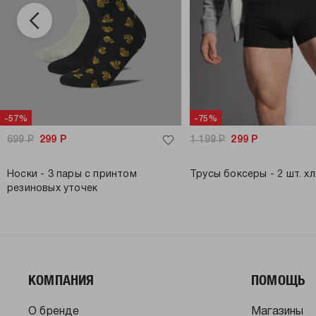
-57%
-75%
699
Р
299
Р
1 199
Р
299
Р
Носки - 3 пары с принтом
Трусы боксеры - 2 шт. х
резиновых уточек
КОМПАНИЯ
ПОМОЩЬ
О бренде
Магазины