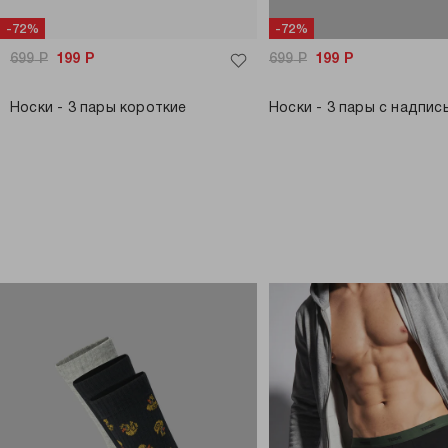
-72%
-72%
699
Р
199
Р
699
Р
199
Р
Носки - 3 пары короткие
Носки - 3 пары с надпис