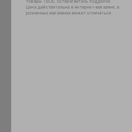
товары ТВОЕ, остерегайтесь подделок.
стильно и при этом легко комбинируется с
узор:
животные
Цена действительна в интернет-магазине, в
разной одеждой и обувью.
розничных магазинах может отличаться.
количество пар:
3
высота носков:
высокие
пол:
мужской