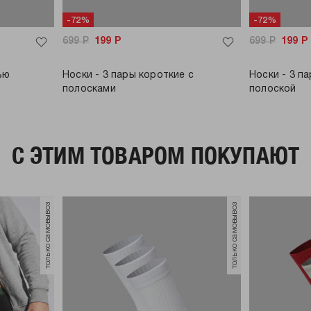
-72%
-72%
699
Р
199
Р
699
Р
199
Р
ью
Носки - 3 пары короткие с
Носки - 3 п
полосками
полоской
C ЭТИМ ТОВАРОМ ПОКУПАЮТ
только самовывоз
только самовывоз