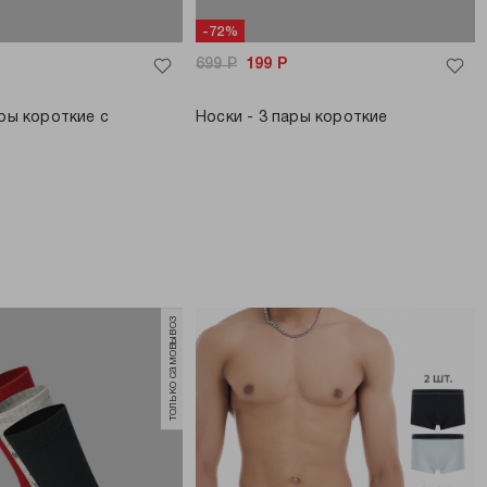
-72%
699
Р
199
Р
ары короткие с
Носки - 3 пары короткие
только самовывоз