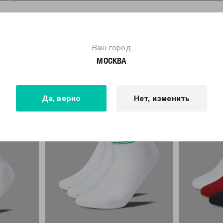
ПОХОЖИЕ ТОВАРЫ
Ваш город
МОСКВА
только самовывоз
только самовывоз
Да, верно
Нет, изменить