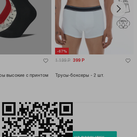
-67%
1 199
Р
399
Р
ары высокие с принтом
Трусы-боксеры - 2 шт.
БУДЬ В ТРЕНДЕ