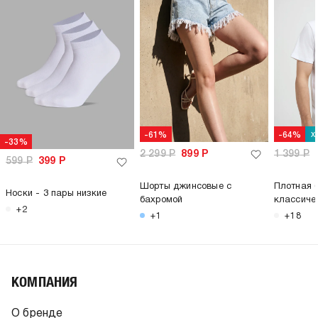
х
-61%
-64%
-33%
2 299
Р
899
Р
1 399
Р
599
Р
399
Р
Шорты джинсовые с
Плотная 
Носки - 3 пары низкие
бахромой
классиче
+2
+1
+18
КОМПАНИЯ
О бренде