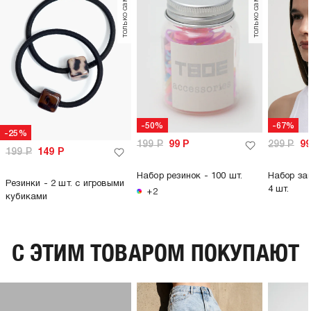
только самовывоз
только самовывоз
-50%
-67%
-25%
199
Р
99
Р
299
Р
9
199
Р
149
Р
Набор резинок - 100 шт.
Набор за
Резинки - 2 шт. с игровыми
4 шт.
+2
кубиками
C ЭТИМ ТОВАРОМ ПОКУПАЮТ