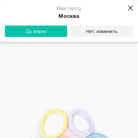
Магазин одежды для тебя
Ваш город
Скачать
☆☆☆☆☆
★★★★★
(23) звезды
Москва
ТВОЕ
Да, верно
Нет, изменить