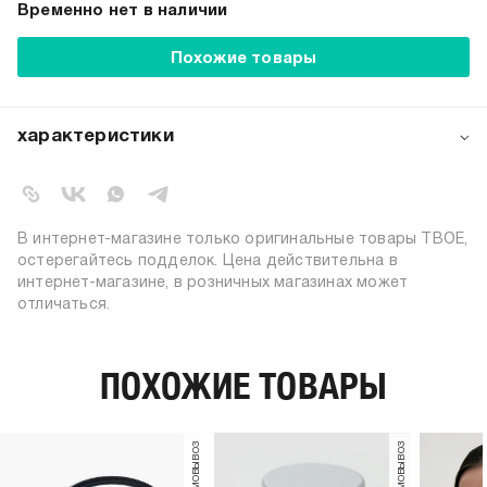
Временно нет в наличии
Похожие товары
характеристики
артикул:
b2847
коллекция:
весна-лето 2024
цвет:
разноцветный
В интернет-магазине только оригинальные товары ТВОЕ,
состав:
80% полиэстер; 20% резина
остерегайтесь подделок. Цена действительна в
интернет-магазине, в розничных магазинах может
узор:
однотонный
отличаться.
количество в
5
упаковке:
пол:
женский
ПОХОЖИЕ ТОВАРЫ