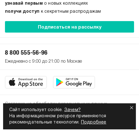
узнавай первым
о новых коллекциях
получи доступ
к секретным распродажам
Подписаться на рассылку
8 800 555-56-96
Ежедневно с 9:00 до 21:00 по Москве
Согласие на обработку персональных данных
Сайт использует cookie.
Зачем?
Политика конфиденциальности
На информационном ресурсе применяются
2026. Все права защищены
рекомендательные технологии.
Подробнее