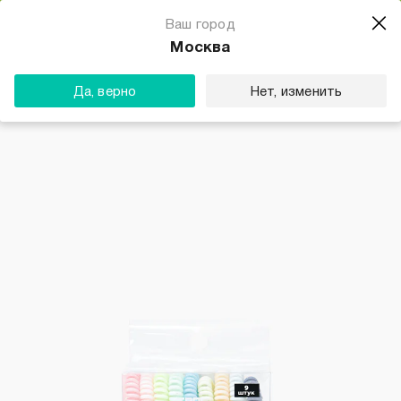
Магазин одежды для тебя
Ваш город
Скачать
☆☆☆☆☆
★★★★★
(23) звезды
Москва
ТВОЕ
Да, верно
Нет, изменить