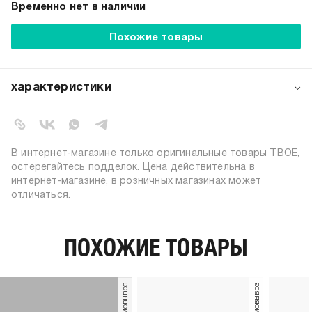
Временно нет в наличии
Похожие товары
характеристики
артикул:
b0409
коллекция:
весна-лето 2024
вид застежки:
резинка
В интернет-магазине только оригинальные товары ТВОЕ,
цвет:
серый меланж
остерегайтесь подделок. Цена действительна в
интернет-магазине, в розничных магазинах может
72% хлопок; 26% полиэстер; 2%
состав:
отличаться.
эластан
узор:
однотонный
количество пар:
3
ПОХОЖИЕ ТОВАРЫ
высота носков:
короткие
пол:
женский