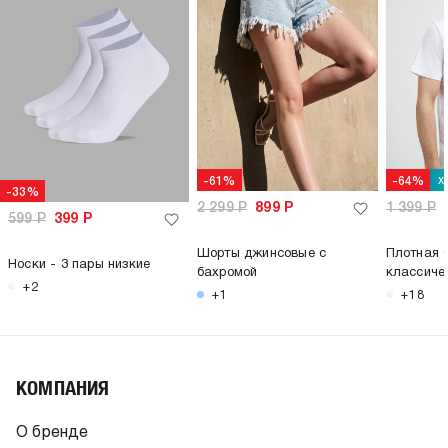
х
-61%
-64%
-33%
2 299
Р
899
Р
1 399
Р
599
Р
399
Р
Шорты джинсовые с
Плотная 
Носки - 3 пары низкие
бахромой
классиче
+2
+1
+18
КОМПАНИЯ
О бренде