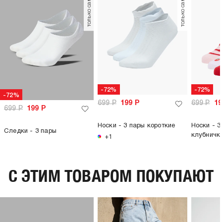
только самовывоз
только самовывоз
-72%
-72%
-72%
699
Р
199
Р
699
Р
1
699
Р
199
Р
Носки - 3 пары короткие
Носки - 3
Следки - 3 пары
клубничк
+1
C ЭТИМ ТОВАРОМ ПОКУПАЮТ