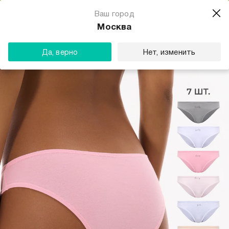
Магазин одежды для тебя
Ваш город
Скачать
☆☆☆☆☆
★★★★★
(23) звезды
Москва
ТВОЕ
Да, верно
Нет, изменить