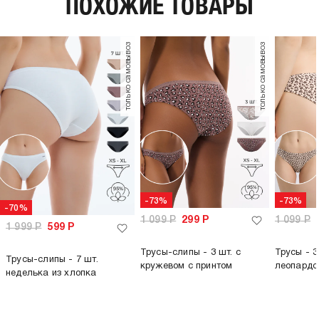
ПОХОЖИЕ ТОВАРЫ
только самовывоз
только самовывоз
-73%
-73%
-70%
1 099
Р
299
Р
1 099
Р
1 999
Р
599
Р
Трусы-слипы - 3 шт. с
Трусы - 3
Трусы-слипы - 7 шт.
кружевом с принтом
леопардо
неделька из хлопка