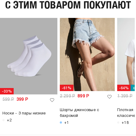
C ЭТИМ ТОВАРОМ ПОКУПАЮТ
х
-61%
-64%
-33%
2 299
Р
899
Р
1 399
Р
599
Р
399
Р
Шорты джинсовые с
Плотная 
Носки - 3 пары низкие
бахромой
классиче
+2
+1
+18