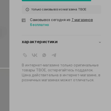
только самовывоз из магазина ТВОЕ
Самовывоз сегодня из
7 магазинов
бесплатно
характеристики
артикул:
b7002
коллекция:
осень-зима 2025-2026
цвет:
белый
В интернет-магазине только оригинальные
состав:
100% пластик
товары ТВОЕ, остерегайтесь подделок.
Цена действительна в интернет-магазине, в
узор:
однотонный
розничных магазинах может отличаться.
пол:
женский