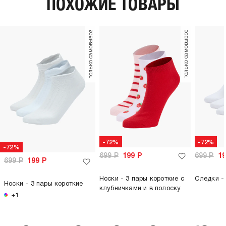
ПОХОЖИЕ ТОВАРЫ
только самовывоз
только самовывоз
-72%
-72%
-72%
699
Р
199
Р
699
Р
1
699
Р
199
Р
Носки - 3 пары короткие с
Следки - 
Носки - 3 пары короткие
клубничками и в полоску
+1