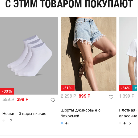
C ЭТИМ ТОВАРОМ ПОКУПАЮТ
х
-61%
-64%
-33%
2 299
Р
899
Р
1 399
Р
599
Р
399
Р
Шорты джинсовые с
Плотная 
Носки - 3 пары низкие
бахромой
классиче
+2
+1
+18