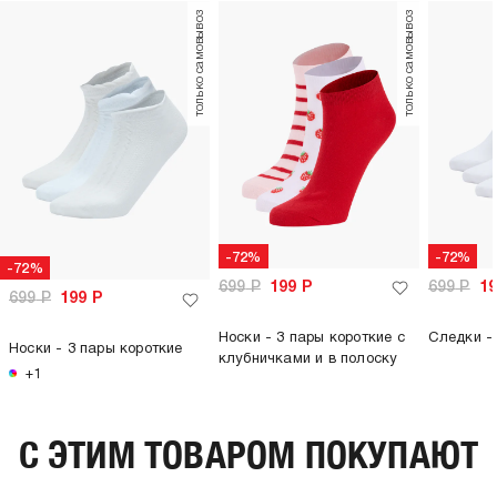
только самовывоз
только самовывоз
-72%
-72%
-72%
699
Р
199
Р
699
Р
1
699
Р
199
Р
Носки - 3 пары короткие с
Следки - 
Носки - 3 пары короткие
клубничками и в полоску
+1
C ЭТИМ ТОВАРОМ ПОКУПАЮТ