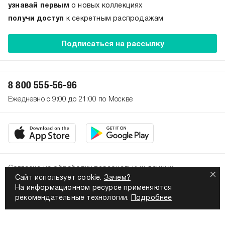
узнавай первым
о новых коллекциях
получи доступ
к секретным распродажам
Подписаться на рассылку
8 800 555-56-96
Ежедневно с 9:00 до 21:00 по Москве
Согласие на обработку персональных данных
Сайт использует cookie.
Зачем?
Политика конфиденциальности
На информационном ресурсе применяются
2026. Все права защищены
рекомендательные технологии.
Подробнее