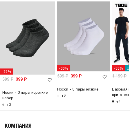
х
-33%
-33%
-33%
599
Р
399
Р
1 199
Р
599
Р
399
Р
Носки - 3 пары низкие
Базовая 
Носки - 3 пары короткие
притален
+2
набор
+4
+3
КОМПАНИЯ