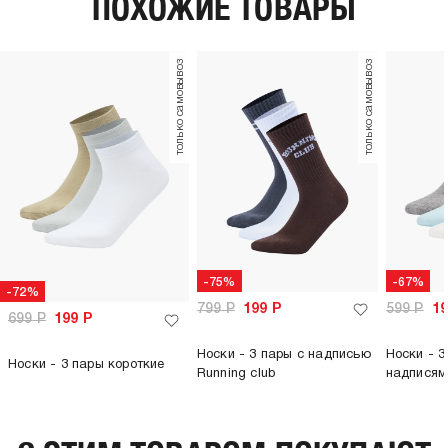
ПОХОЖИЕ ТОВАРЫ
только самовывоз
только самовывоз
-75%
-67%
-72%
799
Р
199
Р
599
Р
1
699
Р
199
Р
Носки - 3 пары с надписью
Носки - 3
Носки - 3 пары короткие
Running club
надписям