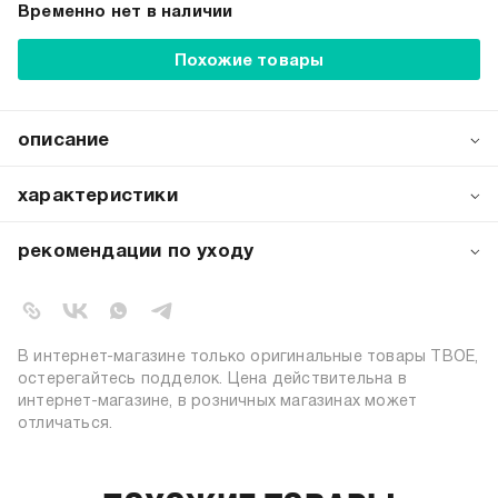
Временно нет в наличии
Похожие товары
описание
Набор из 3 пар стильных мужских носков с забавным
принтом инопланетян — это уникальное сочетание
характеристики
комфорта и космического дизайна для тех, кто не
боится выделяться из толпы.
артикул:
b5803
рекомендации по уходу
коллекция:
осень-зима 2025-2026
стирка при температуре 30ºС
цвет:
разноцветный
не отбеливать
барабанная сушка запрещена
72% хлопок, 26% полиэстер, 2%
состав:
не гладить
эластан
В интернет-магазине только оригинальные товары ТВОЕ,
сухая чистка запрещена
узор:
принт
остерегайтесь подделок. Цена действительна в
количество пар:
3
интернет-магазине, в розничных магазинах может
отличаться.
высота носков:
высокие
пол:
мужской