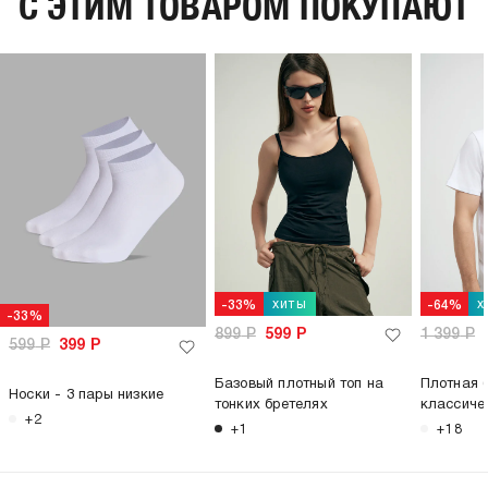
C ЭТИМ ТОВАРОМ ПОКУПАЮТ
хиты
х
-33%
-64%
-33%
899
Р
599
Р
1 399
Р
599
Р
399
Р
Базовый плотный топ на
Плотная 
Носки - 3 пары низкие
тонких бретелях
классиче
+2
+1
+18