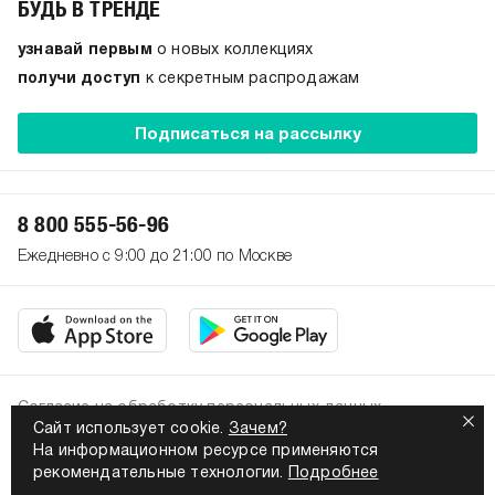
БУДЬ В ТРЕНДЕ
узнавай первым
о новых коллекциях
получи доступ
к секретным распродажам
Подписаться на рассылку
8 800 555-56-96
Ежедневно с 9:00 до 21:00 по Москве
Согласие на обработку персональных данных
Сайт использует cookie.
Зачем?
Политика конфиденциальности
На информационном ресурсе применяются
2026. Все права защищены
рекомендательные технологии.
Подробнее