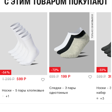
C ЭТИМ ТОВАРОМ ПОКУПАЮТ
только самовывоз
-72%
-33%
-54%
699
Р
199
Р
599
Р
3
1 299
Р
599
Р
Следки - 3 пары
Носки - 3
Носки - 5 пары хлопковые
однотонные
набор
+1
+3