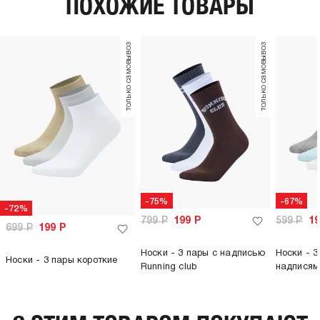
ПОХОЖИЕ ТОВАРЫ
только самовывоз
только самовывоз
-75%
-67%
-72%
799
Р
199
Р
599
Р
1
699
Р
199
Р
Носки - 3 пары с надписью
Носки - 3
Носки - 3 пары короткие
Running club
надписям