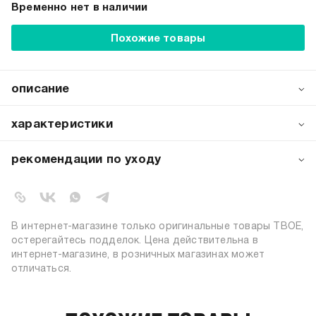
Временно нет в наличии
Похожие товары
описание
Набор из 3 пар стильных мужских носков с
очаровательным изображением собаки и стильным
характеристики
принтом — идеальное сочетание комфорта и модного
дизайна для ценителей необычных деталей.
артикул:
b5796
рекомендации по уходу
коллекция:
осень-зима 2025-2026
стирка при температуре 30ºС
цвет:
разноцветный
не отбеливать
барабанная сушка запрещена
72% хлопок, 26% полиэстер, 2%
состав:
не гладить
эластан
В интернет-магазине только оригинальные товары ТВОЕ,
сухая чистка запрещена
узор:
животные, надписи
остерегайтесь подделок. Цена действительна в
количество пар:
3
интернет-магазине, в розничных магазинах может
отличаться.
высота носков:
высокие
пол:
мужской