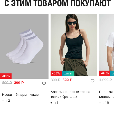
C ЭТИМ ТОВАРОМ ПОКУПАЮТ
хиты
х
-33%
-64%
-33%
899
Р
599
Р
1 399
Р
599
Р
399
Р
Базовый плотный топ на
Плотная 
Носки - 3 пары низкие
тонких бретелях
классиче
+2
+1
+18