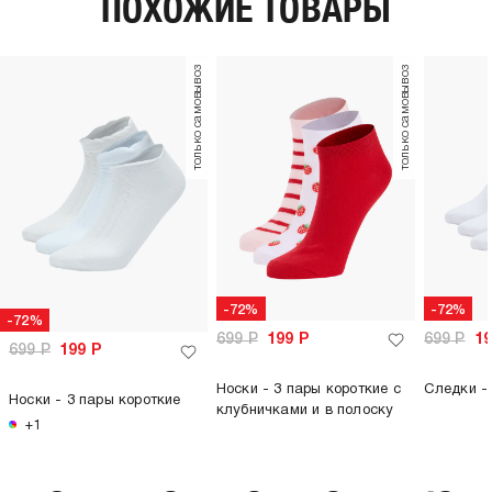
ПОХОЖИЕ ТОВАРЫ
только самовывоз
только самовывоз
-72%
-72%
-72%
699
Р
199
Р
699
Р
1
699
Р
199
Р
Носки - 3 пары короткие с
Следки - 
Носки - 3 пары короткие
клубничками и в полоску
+1