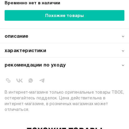
Временно нет в наличии
Похожие товары
описание
Набор из 3 пар изысканных женских носков с
декоративными рюшами — идеальное сочетание
характеристики
утончённого дизайна и практичности для современной
женщины.
артикул:
b5772
рекомендации по уходу
коллекция:
осень-зима 2025-2026
стирка при температуре 30ºС
цвет:
разноцветный
не отбеливать
барабанная сушка запрещена
72% хлопок, 26% полиэстер, 2%
состав:
не гладить
эластан
В интернет-магазине только оригинальные товары ТВОЕ,
сухая чистка запрещена
узор:
однотонный
остерегайтесь подделок. Цена действительна в
количество пар:
3
интернет-магазине, в розничных магазинах может
отличаться.
высота носков:
высокие
пол:
женский