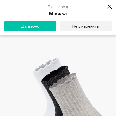
Магазин одежды для тебя
Ваш город
Скачать
☆☆☆☆☆
★★★★★
(23) звезды
Москва
ТВОЕ
Да, верно
Нет, изменить