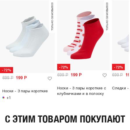
только самовывоз
только самовывоз
-72%
-72%
-72%
699
Р
199
Р
699
Р
1
699
Р
199
Р
Носки - 3 пары короткие с
Следки - 
Носки - 3 пары короткие
клубничками и в полоску
+1
C ЭТИМ ТОВАРОМ ПОКУПАЮТ