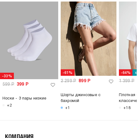
х
-61%
-64%
-33%
2 299
Р
899
Р
1 399
Р
599
Р
399
Р
Шорты джинсовые с
Плотная 
Носки - 3 пары низкие
бахромой
классиче
+2
+1
+18
КОМПАНИЯ