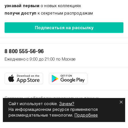
узнавай первым
о новых коллекциях
получи доступ
к секретным распродажам
Подписаться на рассылку
8 800 555-56-96
Ежедневно с 9:00 до 21:00 по Москве
Согласие на обработку персональных данных
Сайт использует cookie.
Зачем?
Политика конфиденциальности
На информационном ресурсе применяются
2026. Все права защищены
рекомендательные технологии.
Подробнее