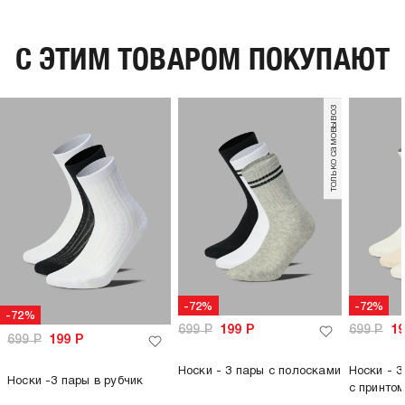
C ЭТИМ ТОВАРОМ ПОКУПАЮТ
только самовывоз
-72%
-72%
-72%
699
Р
199
Р
699
Р
1
699
Р
199
Р
Носки - 3 пары с полосками
Носки - 3
Носки -3 пары в рубчик
с принто