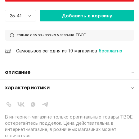
35-41
Добавить в корзину
только самовывоз из магазина ТВОЕ
Самовывоз сегодня из
10 магазинов
бесплатно
описание
Женские носки от бренда ТВОЕ — это воплощение
элегантной простоты и непревзойдённого комфорта.
характеристики
Высокие модели в однотонном исполнении выглядят
утончённо и стильно, легко вписываясь в любой летний
артикул:
b7092
гардероб. Их лаконичный дизайн позволяет сочетать
коллекция:
весна-лето 2026
носки как со спортивной обувью, так и с более
цвет:
черный
женственными образами, добавляя каждому из них нотку
В интернет-магазине только оригинальные товары ТВОЕ,
сдержанной изысканности.
72% хлопок, 26% полиэстер, 2%
остерегайтесь подделок. Цена действительна в
состав:
эластан
интернет-магазине, в розничных магазинах может
отличаться.
узор:
однотонный