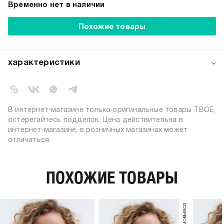
Временно нет в наличии
Похожие товары
характеристики
артикул:
b3313
коллекция:
весна-лето 2024
цвет:
разноцветный
В интернет-магазине только оригинальные товары ТВОЕ,
линза: 100% поликарбонат;
остерегайтесь подделок. Цена действительна в
состав:
оправа: 100% поликарбонат
интернет-магазине, в розничных магазинах может
отличаться.
узор:
однотонный
пол:
женский
ПОХОЖИЕ ТОВАРЫ