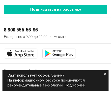
Подписаться на рассылку
8 800 555-56-96
Ежедневно с 9:00 до 21:00 по Москве
Согласие на обработку персональных данных
Сайт использует cookie.
Зачем?
Политика конфиденциальности
На информационном ресурсе применяются
2026. Все права защищены
рекомендательные технологии.
Подробнее