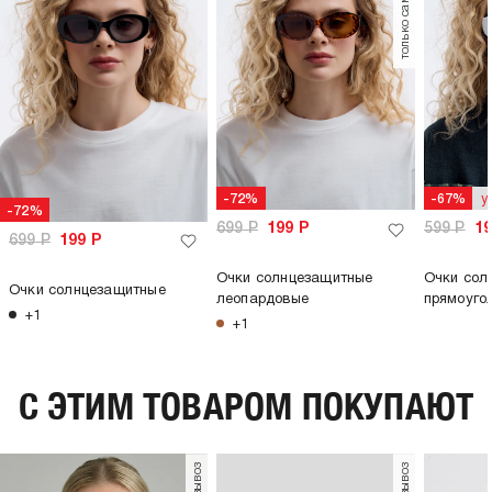
только самовывоз
у
-72%
-67%
-72%
699
Р
199
Р
599
Р
1
699
Р
199
Р
Очки солнцезащитные
Очки сол
Очки солнцезащитные
леопардовые
прямоуго
+1
+1
C ЭТИМ ТОВАРОМ ПОКУПАЮТ