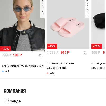
только самовывоз
только самовывоз
-45%
-72%
-75%
1 099
Р
599
Р
699
Р
1
799
Р
199
Р
Шлепанцы летние
Солнцеза
Очки имиджевые овальные
ультралегкие
авиатор 
+2
+3
КОМПАНИЯ
О бренде