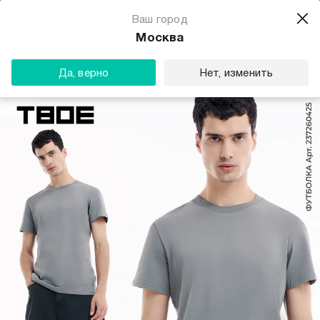
Магазин одежды для тебя
Ваш город
Скачать
☆☆☆☆☆
★★★★★
(23) звезды
Москва
ТВОЕ
Да, верно
Нет, изменить