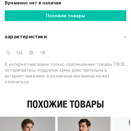
Временно нет в наличии
Похожие товары
характеристики
артикул:
102322
коллекция:
весна-лето 2024
специальная
В интернет-магазине только оригинальные товары ТВОЕ,
базовая
коллекция:
остерегайтесь подделок. Цена действительна в
вид застежки:
без застежки
интернет-магазине, в розничных магазинах может
отличаться.
цвет:
серый
состав:
93% хлопок; 7% эластан
силуэт:
приталенный
ПОХОЖИЕ ТОВАРЫ
узор:
однотонный
длина:
стандартная
тип карманов:
без карманов
плотность материала,
185