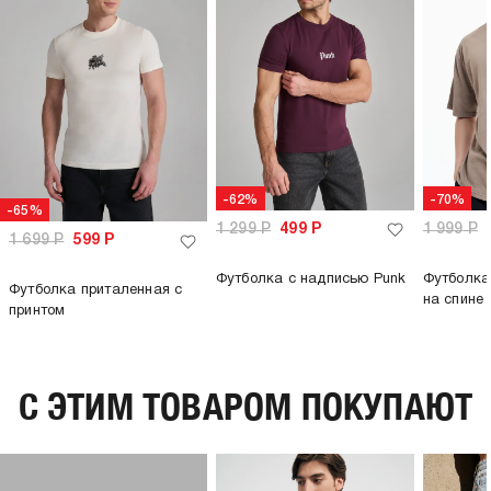
г/м2:
пол:
мужской
-62%
-70%
-65%
1 299
Р
499
Р
1 999
Р
1 699
Р
599
Р
Футболка с надписью Punk
Футболка
Футболка приталенная с
на спине
принтом
C ЭТИМ ТОВАРОМ ПОКУПАЮТ