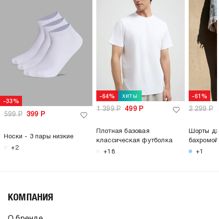
хиты
-64%
-61%
-33%
1 399
Р
499
Р
2 299
Р
599
Р
399
Р
Плотная базовая
Шорты дж
Носки - 3 пары низкие
классическая футболка
бахромой
+2
+18
+1
КОМПАНИЯ