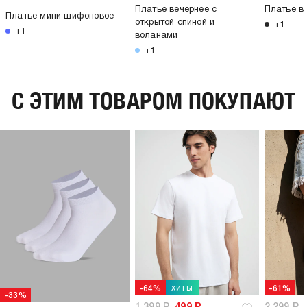
Платье вечернее с
Платье ве
Платье мини шифоновое
открытой спиной и
+1
+1
воланами
+1
C ЭТИМ ТОВАРОМ ПОКУПАЮТ
хиты
-64%
-61%
-33%