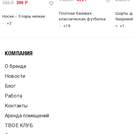
1 399
Р
499
Р
2 299
Р
599
Р
399
Р
Плотная базовая
Шорты дж
Носки - 3 пары низкие
классическая футболка
бахромой
+2
+18
+1
КОМПАНИЯ
О бренде
Новости
Блог
Работа
Контакты
Аренда помещений
ТВОЕ КЛУБ