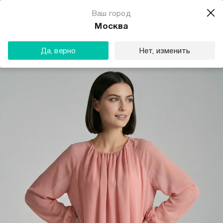
Магазин одежды для тебя
Ваш город
Скачать
☆☆☆☆☆
★★★★★
(23) звезды
Москва
ТВОЕ
Да, верно
Нет, изменить