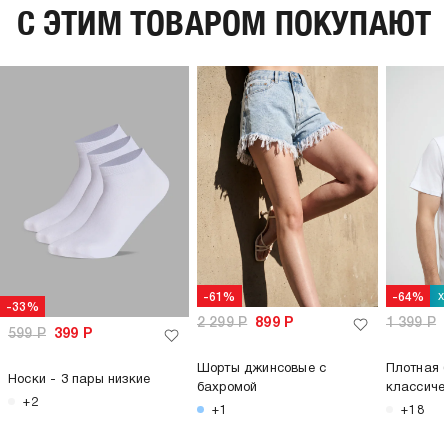
C ЭТИМ ТОВАРОМ ПОКУПАЮТ
х
-61%
-64%
-33%
2 299
Р
899
Р
1 399
Р
599
Р
399
Р
Шорты джинсовые с
Плотная 
Носки - 3 пары низкие
бахромой
классиче
+2
+1
+18