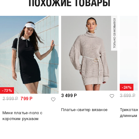
ПОХОЖИЕ ТОВАРЫ
пол:
женский
только самовывоз
-24%
-73%
3 499
Р
3 699
Р
2 999
Р
799
Р
Платье-свитер вязаное
Трикотаж
Мини платье-поло с
длинным 
коротким рукавом