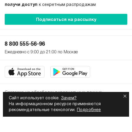
получи доступ
к секретным распродажам
Подписаться на рассылку
8 800 555-56-96
Ежедневно с 9:00 до 21:00 по Москве
Согласие на обработку персональных данных
Сайт использует cookie.
Зачем?
Политика конфиденциальности
На информационном ресурсе применяются
2026. Все права защищены
рекомендательные технологии.
Подробнее