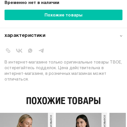
Временно нет в наличии
Похожие товары
характеристики
артикул:
b3816
коллекция:
осень-зима 2024-2025
вид застежки:
без застежки
В интернет-магазине только оригинальные товары ТВОЕ,
цвет:
темно-серый меланж
остерегайтесь подделок. Цена действительна в
интернет-магазине, в розничных магазинах может
55% полиамид; 35% вискоза; 10%
состав:
отличаться.
шерсть
силуэт:
прямой
узор:
однотонный
ПОХОЖИЕ ТОВАРЫ
длина:
стандартная
тип карманов:
без карманов
пол:
женский