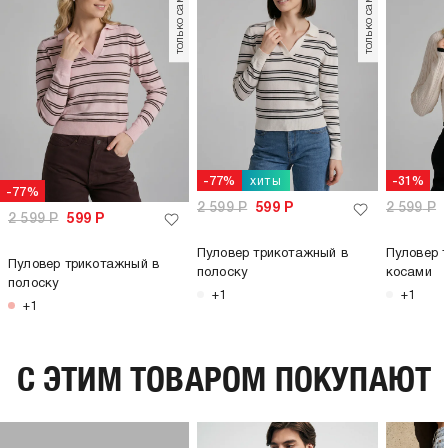
только самовывоз
только самовывоз
хиты
-77%
-31%
-77%
2 599
Р
599
Р
2 599
Р
2 599
Р
599
Р
Пуловер трикотажный в
Пуловер 
Пуловер трикотажный в
полоску
косами
полоску
+1
+1
+1
C ЭТИМ ТОВАРОМ ПОКУПАЮТ