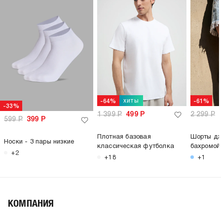
хиты
-64%
-61%
-33%
1 399
Р
499
Р
2 299
Р
599
Р
399
Р
Плотная базовая
Шорты дж
Носки - 3 пары низкие
классическая футболка
бахромой
+2
+18
+1
КОМПАНИЯ