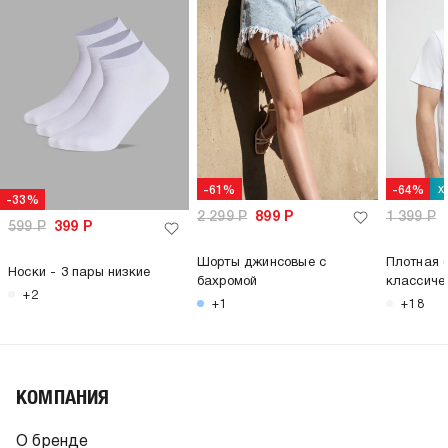
х
-61%
-64%
-33%
2 299
Р
899
Р
1 399
Р
599
Р
399
Р
Шорты джинсовые с
Плотная 
Носки - 3 пары низкие
бахромой
классиче
+2
+1
+18
КОМПАНИЯ
О бренде