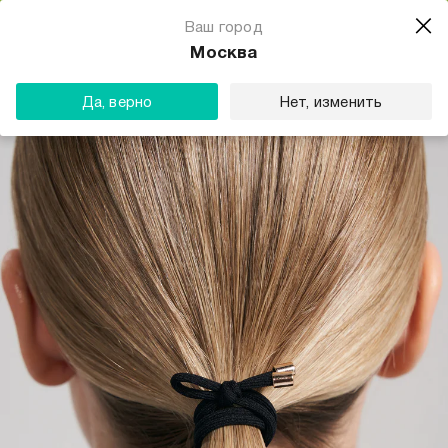
Магазин одежды для тебя
Ваш город
Скачать
☆☆☆☆☆
★★★★★
(23) звезды
Москва
ТВОЕ
Да, верно
Нет, изменить