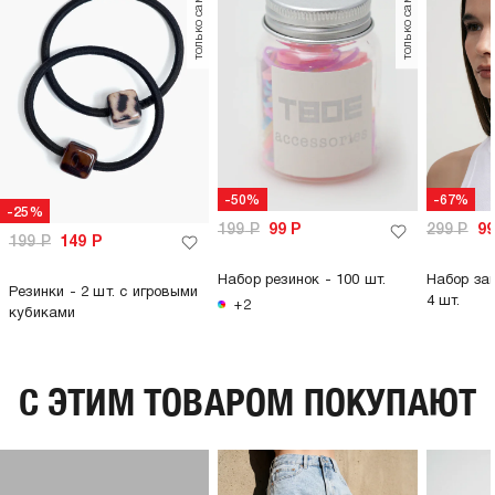
только самовывоз
только самовывоз
-50%
-67%
-25%
199
Р
99
Р
299
Р
9
199
Р
149
Р
Набор резинок - 100 шт.
Набор за
Резинки - 2 шт. с игровыми
4 шт.
+2
кубиками
C ЭТИМ ТОВАРОМ ПОКУПАЮТ