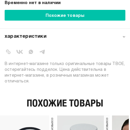
Временно нет в наличии
Похожие товары
характеристики
артикул:
b4173
коллекция:
осень-зима 2024-2025
цвет:
разноцветный
В интернет-магазине только оригинальные товары ТВОЕ,
состав:
80% нейлон, 20% пластик
остерегайтесь подделок. Цена действительна в
интернет-магазине, в розничных магазинах может
узор:
однотонный
отличаться.
количество в
2
упаковке:
пол:
женский
ПОХОЖИЕ ТОВАРЫ