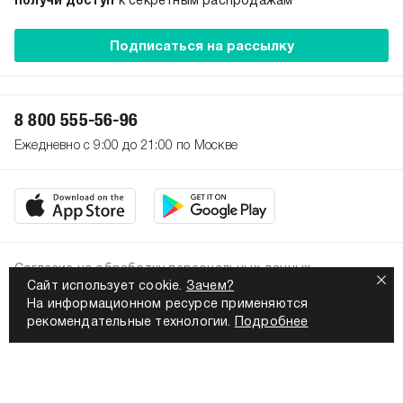
получи доступ
к секретным распродажам
Подписаться на рассылку
8 800 555-56-96
Ежедневно с 9:00 до 21:00 по Москве
Согласие на обработку персональных данных
Сайт использует cookie.
Зачем?
Политика конфиденциальности
На информационном ресурсе применяются
2026. Все права защищены
рекомендательные технологии.
Подробнее