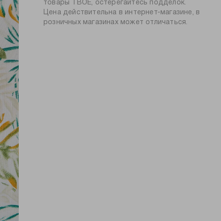
силуэт:
прямой
товары ТВОЕ, остерегайтесь подделок.
с узнаваемым летним шармом.
глажение при 150ºС
Цена действительна в интернет-магазине, в
узор:
цветочный
химчистка запрещена
розничных магазинах может отличаться.
длина:
стандартная
тип карманов:
без карманов
пол:
мужской