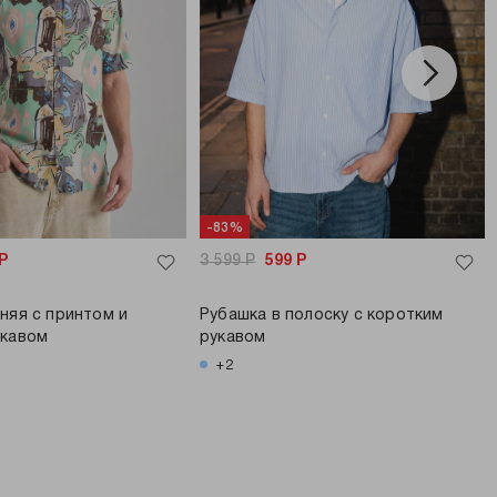
-83%
Р
3 599
Р
599
Р
няя с принтом и
Рубашка в полоску с коротким
укавом
рукавом
+2