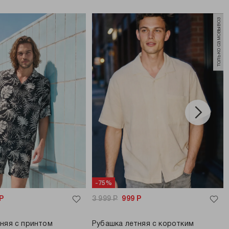
только самовывоз
-75%
Р
3 999
Р
999
Р
няя с принтом
Рубашка летняя с коротким