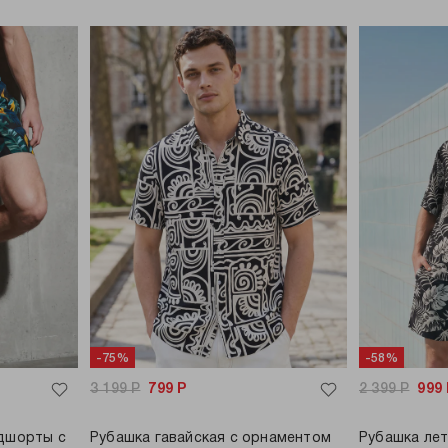
-75%
-58%
3 199
Р
799
Р
2 399
Р
999
дшорты с
Рубашка гавайская с орнаментом
Рубашка лет