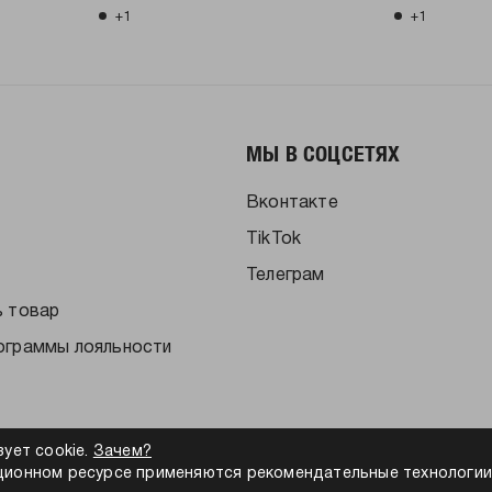
+1
+1
МЫ В СОЦСЕТЯХ
Вконтакте
TikTok
Телеграм
ь товар
ограммы лояльности
зует cookie.
Зачем?
ионном ресурсе применяются рекомендательные технологии
альности
Согласие на обработку персональных данных