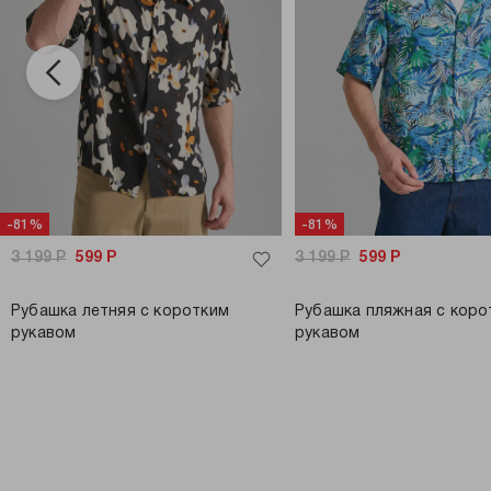
-81%
-81%
3 199
Р
599
Р
3 199
Р
599
Р
Рубашка летняя с коротким
Рубашка пляжная с коро
рукавом
рукавом