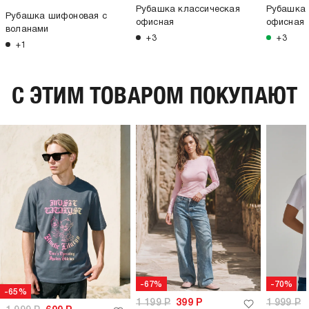
Рубашка классическая
Рубашка 
Рубашка шифоновая с
офисная
офисная
воланами
+3
+3
+1
C ЭТИМ ТОВАРОМ ПОКУПАЮТ
-67%
-70%
-65%
1 199
Р
399
Р
1 999
Р