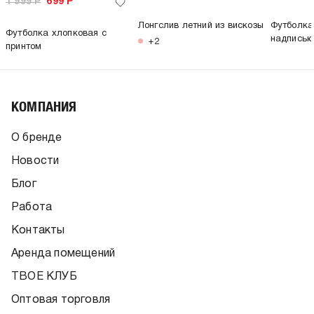
1 999
Р
699
Р
Лонгслив летний из вискозы
Футболка
Футболка хлопковая с
надпись
+2
принтом
КОМПАНИЯ
О бренде
Новости
Блог
Работа
Контакты
Аренда помещений
ТВОЕ КЛУБ
Оптовая торговля