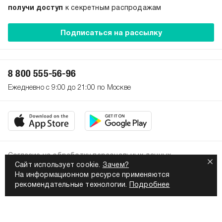
получи доступ
к секретным распродажам
Подписаться на рассылку
8 800 555-56-96
Ежедневно с 9:00 до 21:00 по Москве
Согласие на обработку персональных данных
Сайт использует cookie.
Зачем?
Политика конфиденциальности
На информационном ресурсе применяются
2026. Все права защищены
рекомендательные технологии.
Подробнее