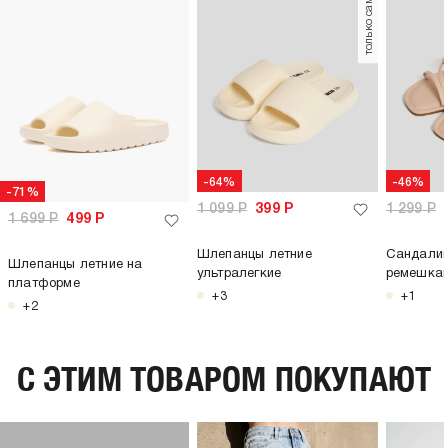
только самовывоз
-64%
-46%
-71%
1 099
Р
399
Р
1 299
Р
1 699
Р
499
Р
Шлепанцы летние
Сандалии
Шлепанцы летние на
ультралегкие
ремешка
платформе
+3
+1
+2
C ЭТИМ ТОВАРОМ ПОКУПАЮТ