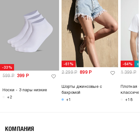
х
-61%
-64%
-33%
2 299
Р
899
Р
1 399
Р
599
Р
399
Р
Шорты джинсовые с
Плотная 
Носки - 3 пары низкие
бахромой
классиче
+2
+1
+18
КОМПАНИЯ