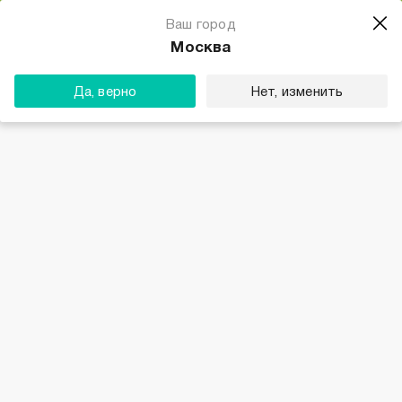
Магазин одежды для тебя
Ваш город
Скачать
☆☆☆☆☆
★★★★★
(23) звезды
Москва
ТВОЕ
Да, верно
Нет, изменить