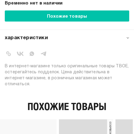
Временно нет в наличии
Похожие товары
характеристики
артикул:
b4952
коллекция:
весна-лето 2025
вид застежки:
липучки
В интернет-магазине только оригинальные товары ТВОЕ,
цвет:
бежевый
остерегайтесь подделок. Цена действительна в
интернет-магазине, в розничных магазинах может
состав:
100% полиуретан
отличаться.
узор:
однотонный
вид мыска:
открытый
материал верха:
полиуретан
ПОХОЖИЕ ТОВАРЫ
материал подошвы:
этиленвинилацетат
материал подкладки:
полиэстер
материал стельки:
полиэстер
пол:
женский