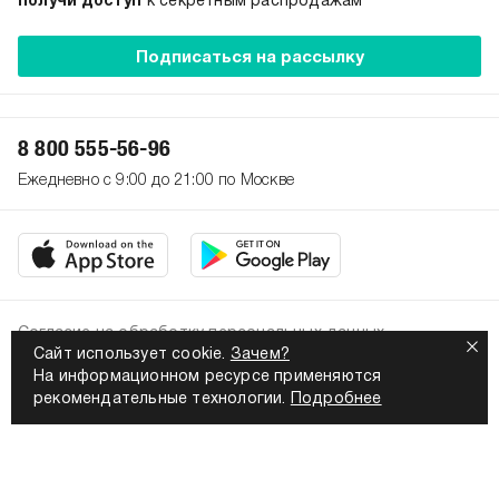
получи доступ
к секретным распродажам
Подписаться на рассылку
8 800 555-56-96
Ежедневно с 9:00 до 21:00 по Москве
Согласие на обработку персональных данных
Сайт использует cookie.
Зачем?
Политика конфиденциальности
На информационном ресурсе применяются
2026. Все права защищены
рекомендательные технологии.
Подробнее