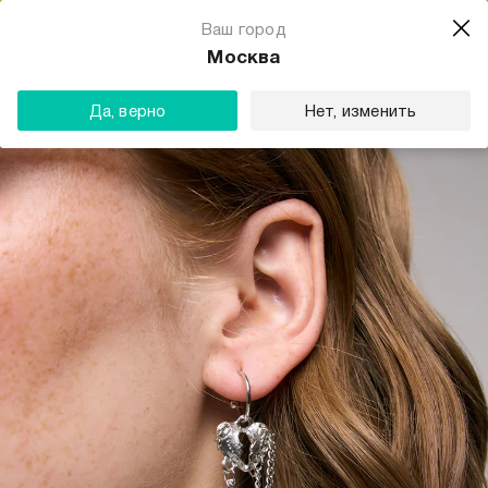
Магазин одежды для тебя
Ваш город
Скачать
☆☆☆☆☆
★★★★★
(23) звезды
Москва
ТВОЕ
Да, верно
Нет, изменить