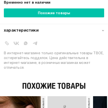
Временно нет в наличии
Похожие товары
характеристики
артикул:
b4994
коллекция:
весна-лето 2025
вид застежки:
пусеты
В интернет-магазине только оригинальные товары ТВОЕ,
цвет:
белый
остерегайтесь подделок. Цена действительна в
интернет-магазине, в розничных магазинах может
40% железо; 40% цинковый
состав:
отличаться.
сплав; 20% медь
количество в
1
упаковке:
ПОХОЖИЕ ТОВАРЫ
пол:
женский