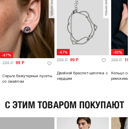
только самовывоз
только самовывоз
-67%
-33%
-67%
299
Р
99
Р
299
Р
1
299
Р
99
Р
Двойной браслет-цепочка с
Кольцо с
Серьги бижутерные пусеты
сердцем
римскими
со смайлом
C ЭТИМ ТОВАРОМ ПОКУПАЮТ