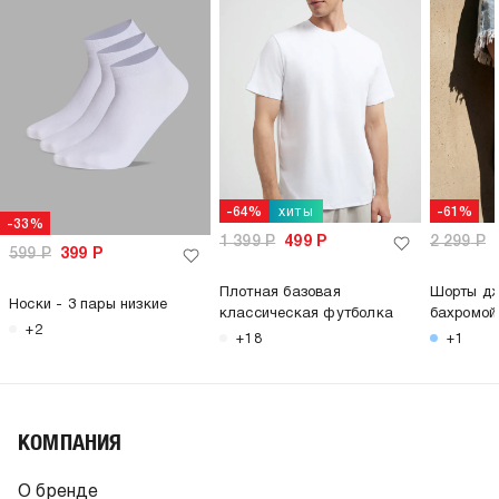
хиты
-64%
-61%
-33%
1 399
Р
499
Р
2 299
Р
599
Р
399
Р
Плотная базовая
Шорты дж
Носки - 3 пары низкие
классическая футболка
бахромой
+2
+18
+1
КОМПАНИЯ
О бренде