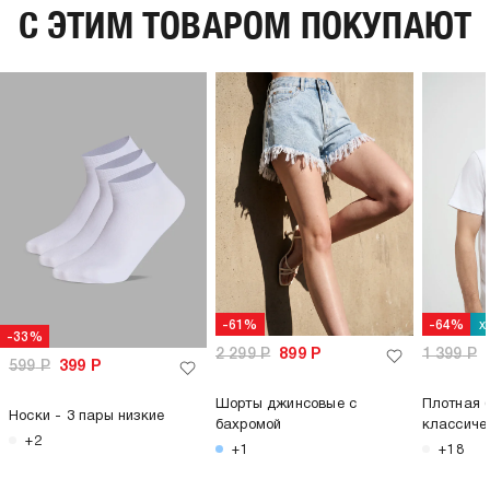
C ЭТИМ ТОВАРОМ ПОКУПАЮТ
х
-61%
-64%
-33%
2 299
Р
899
Р
1 399
Р
599
Р
399
Р
Шорты джинсовые с
Плотная 
Носки - 3 пары низкие
бахромой
классиче
+2
+1
+18