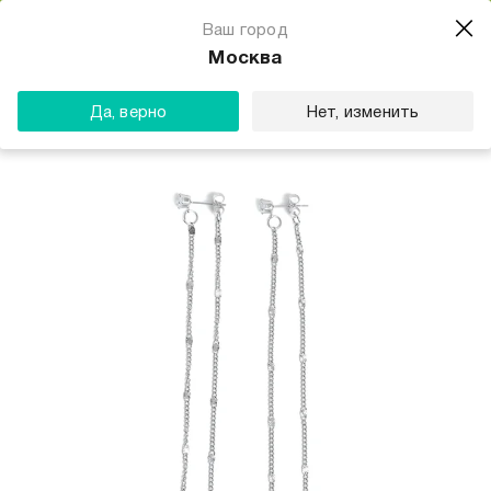
Магазин одежды для тебя
Ваш город
Скачать
☆☆☆☆☆
★★★★★
(23) звезды
Москва
ТВОЕ
Да, верно
Нет, изменить