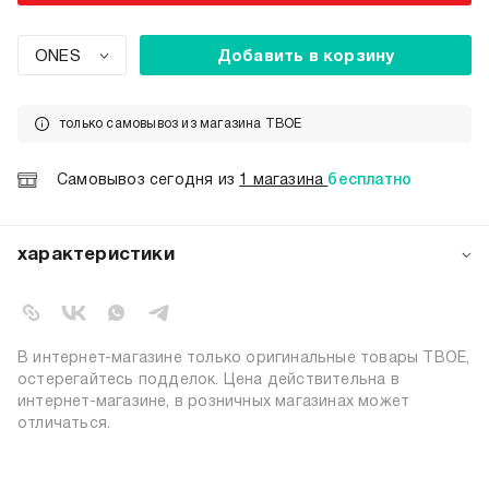
ONES
Добавить в корзину
только самовывоз из магазина ТВОЕ
Самовывоз сегодня из
1 магазина
бесплатно
характеристики
артикул:
b5680
коллекция:
осень-зима 2025-2026
вид застежки:
пусеты
В интернет-магазине только оригинальные товары ТВОЕ,
цвет:
белый
остерегайтесь подделок. Цена действительна в
интернет-магазине, в розничных магазинах может
50% стекло, 50% нержавеющая
состав:
отличаться.
сталь
узор:
однотонный
пол:
женский