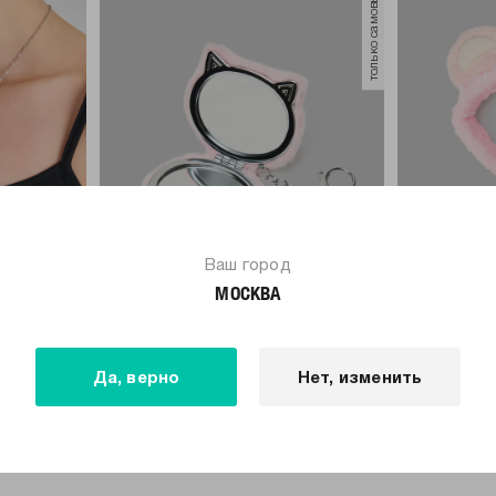
только самовывоз
Ваш город
МОСКВА
-60%
-67%
499
Р
199
Р
599
Р
199
Р
Да, верно
Нет, изменить
Карманное зеркало
Набор повяз
браслеты д