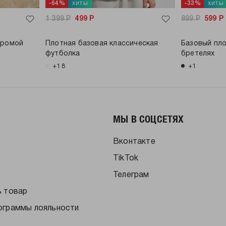
хиты
хиты
-64%
-33%
1 399
Р
499
Р
899
Р
599
Р
хромой
Плотная базовая классическая
Базовый пло
футболка
бретелях
+18
+1
МЫ В СОЦСЕТЯХ
Вконтакте
TikTok
Телеграм
ь товар
ограммы лояльности