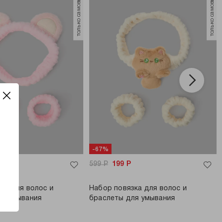
только самовывоз
только самовывоз
-67%
599
Р
199
Р
ка для волос и
Набор повязка для волос и
ля умывания
браслеты для умывания