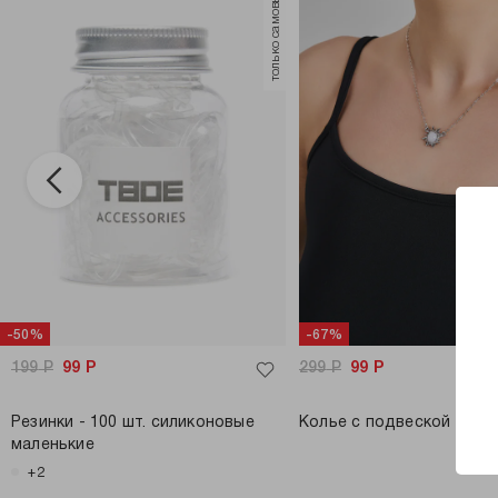
только самовывоз
-50%
-67%
199
Р
99
Р
299
Р
99
Р
Резинки - 100 шт. силиконовые
Колье с подвеской
маленькие
+2