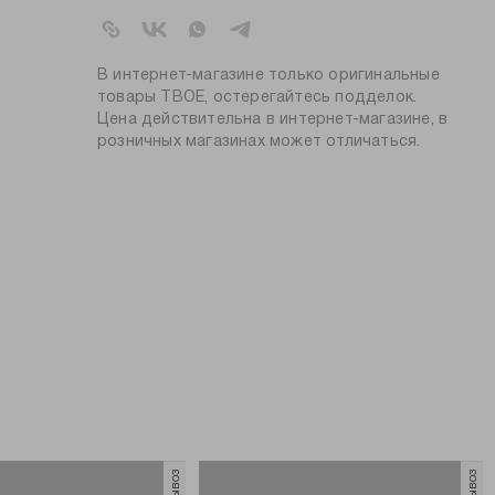
артикул:
a8883
коллекция:
осень-зима 2023-2024
цвет:
разноцветный
В интернет-магазине только оригинальные
состав:
95% пластик; 5% железо
товары ТВОЕ, остерегайтесь подделок.
Цена действительна в интернет-магазине, в
пол:
женский
розничных магазинах может отличаться.