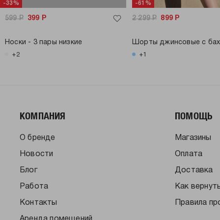
-33%
-61%
599
Р
399
Р
2 299
Р
899
Р
Носки - 3 пары низкие
Шорты джинсовые с ба
+2
+1
КОМПАНИЯ
ПОМОЩЬ
О бренде
Магазины
Новости
Оплата
Блог
Доставка
Работа
Как вернут
Контакты
Правила пр
Аренда помещений