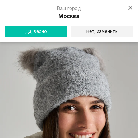
Магазин одежды для тебя
Ваш город
Скачать
☆☆☆☆☆
★★★★★
(23) звезды
Москва
ТВОЕ
Да, верно
Нет, изменить