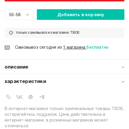
55-58
Добавить в корзину
только самовывоз из магазина ТВОЕ
Самовывоз сегодня из
1 магазина
бесплатно
описание
Милая вязаная шапка-бини с помпонами от бренда ТВОЕ
– очаровательный аксессуар для создания
характеристики
неповторимого образа в холодное время года!
Трендовый дизайн 2025 года в стиле Y2K сочетает в
артикул:
b5588
себе милоту и современный стиль.
коллекция:
осень-зима 2025-2026
цвет:
светло-серый
В интернет-магазине только оригинальные товары ТВОЕ,
67% полиэстер, 18% нейлон, 12%
остерегайтесь подделок. Цена действительна в
состав:
шерсть, 3% эластан
интернет-магазине, в розничных магазинах может
отличаться.
узор:
однотонный