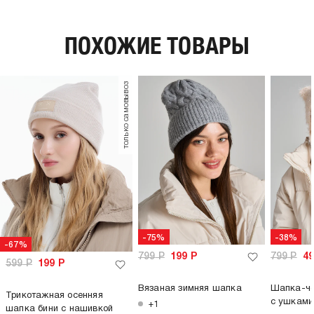
пол:
женский
ПОХОЖИЕ ТОВАРЫ
только самовывоз
-75%
-38%
-67%
799
Р
199
Р
799
Р
4
599
Р
199
Р
Вязаная зимняя шапка
Шапка-че
Трикотажная осенняя
с ушками
+1
шапка бини с нашивкой