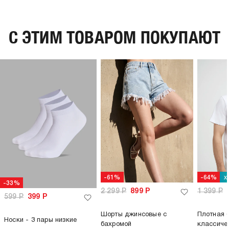
C ЭТИМ ТОВАРОМ ПОКУПАЮТ
х
-61%
-64%
-33%
2 299
Р
899
Р
1 399
Р
599
Р
399
Р
Шорты джинсовые с
Плотная 
Носки - 3 пары низкие
бахромой
классиче