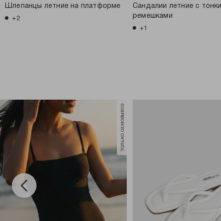
Шлепанцы летние на платформе
Сандалии летние с тонк
ремешками
+2
+1
только самовывоз