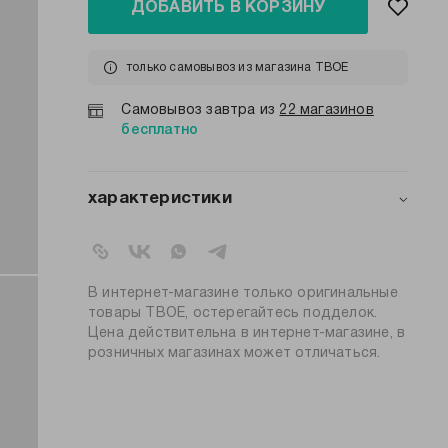
ДОБАВИТЬ В КОРЗИНУ
только самовывоз из магазина ТВОЕ
Самовывоз завтра из
22 магазинов
бесплатно
характеристики
артикул:
b4937
коллекция:
весна-лето 2025
вид застежки:
без застежки
В интернет-магазине только оригинальные
цвет:
черный
товары ТВОЕ, остерегайтесь подделок.
Цена действительна в интернет-магазине, в
состав:
100% полиуретан
розничных магазинах может отличаться.
узор:
однотонный
вид мыска:
открытый
материал верха:
полиуретан
материал
термопластичная резина