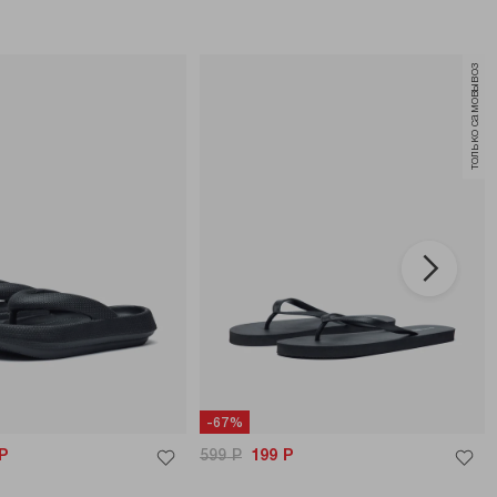
только самовывоз
-67%
Р
599
Р
199
Р