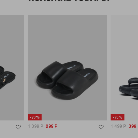
-73%
-73%
1 099
Р
299
Р
1 499
Р
399