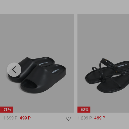
-71%
-62%
1 699
Р
499
Р
1 299
Р
499
Р