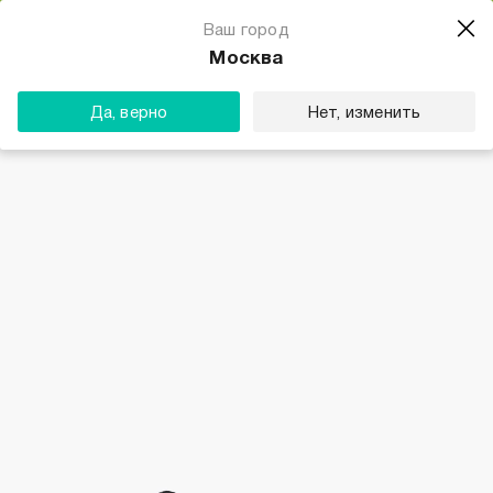
Магазин одежды для тебя
Ваш город
Скачать
☆☆☆☆☆
★★★★★
(23) звезды
Москва
ТВОЕ
Да, верно
Нет, изменить