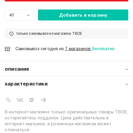
41
Добавить в корзину
только самовывоз из магазина ТВОЕ
Самовывоз сегодня из
7 магазинов
бесплатно
описание
Стильные мужские шлепанцы от бренда ТВОЕ —
идеальный выбор для комфортного летнего сезона! Эти
характеристики
вьетнамки с оригинальным плетеным эффектом станут
практичным и модным дополнением вашего гардероба.
артикул:
b4926
коллекция:
весна-лето 2025
вид застежки:
без застежки
В интернет-магазине только оригинальные товары ТВОЕ,
цвет:
черный
остерегайтесь подделок. Цена действительна в
интернет-магазине, в розничных магазинах может
состав:
100% этиленвинилацетат
отличаться.
узор:
однотонный