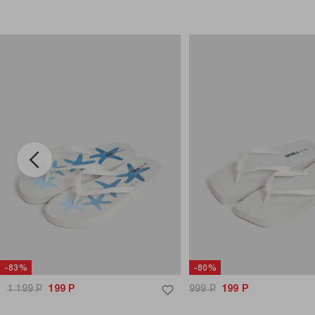
-83%
-80%
1 199
Р
199
Р
999
Р
199
Р