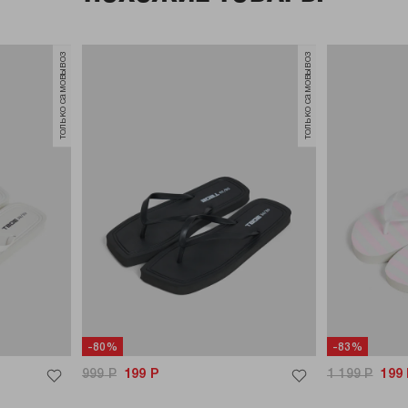
только самовывоз
только самовывоз
-80%
-83%
999
Р
199
Р
1 199
Р
199