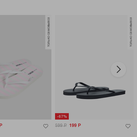
только самовывоз
только самовывоз
-67%
Р
599
Р
199
Р