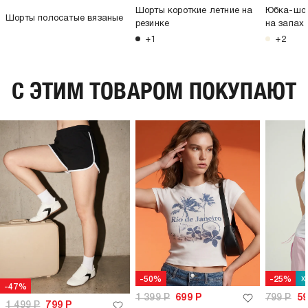
Шорты короткие летние на
Юбка-шор
Шорты полосатые вязаные
резинке
на запах
+1
+2
C ЭТИМ ТОВАРОМ ПОКУПАЮТ
х
-50%
-25%
-47%
1 399
Р
699
Р
799
Р
5
1 499
Р
799
Р