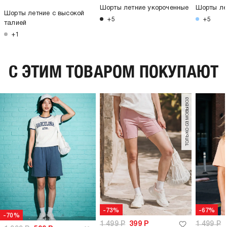
Шорты летние укороченные
Шорты ле
Шорты летние с высокой
+5
+5
талией
+1
C ЭТИМ ТОВАРОМ ПОКУПАЮТ
только самовывоз
-73%
-67%
-70%
1 499
Р
399
Р
1 499
Р