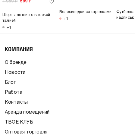
1 999
Р
599
Р
Велосипедки со стрелками
Футболка
Шорты летние с высокой
надпись
+1
талией
+1
КОМПАНИЯ
О бренде
Новости
Блог
Работа
Контакты
Аренда помещений
ТВОЕ КЛУБ
Оптовая торговля