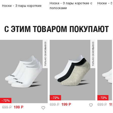
Носки - 3 пары короткие с
Носки - 
Носки - 3 пары короткие
полосками
C ЭТИМ ТОВАРОМ ПОКУПАЮТ
только самовывоз
только самовывоз
-72%
-72%
-72%
699
Р
199
Р
699
Р
1
699
Р
199
Р