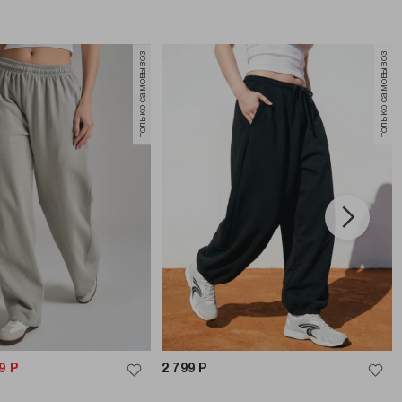
только самовывоз
только самовывоз
9
Р
2 799
Р