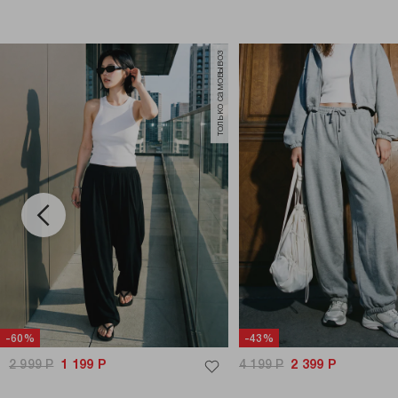
только самовывоз
-60%
-43%
2 999
Р
1 199
Р
4 199
Р
2 399
Р