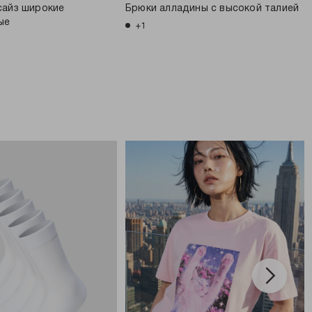
сайз широкие
Брюки алладины с высокой талией
ые
+1