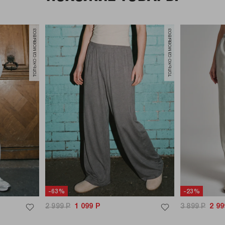
только самовывоз
только самовывоз
-63%
-23%
2 999
Р
1 099
Р
3 899
Р
2 99