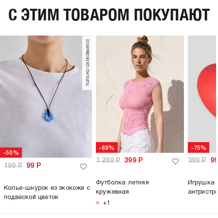
C ЭТИМ ТОВАРОМ ПОКУПАЮТ
только самовывоз
-69%
-75%
-50%
1 299
Р
399
Р
399
Р
9
199
Р
99
Р
Футболка летняя
Игрушка 
Колье-шнурок из экокожи с
кружевная
антристр
подвеской цветок
+1