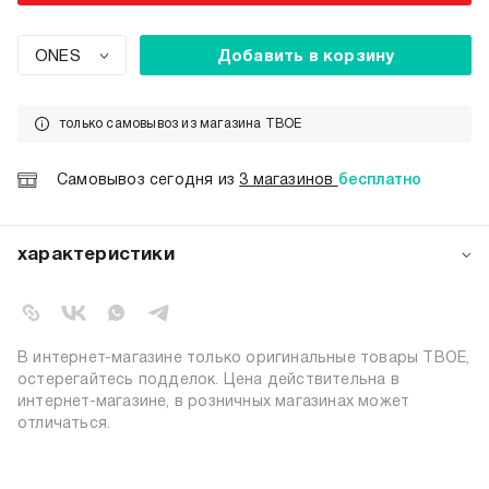
ONES
Добавить в корзину
только самовывоз из магазина ТВОЕ
Самовывоз сегодня из
3 магазинов
бесплатно
характеристики
артикул:
b6956
коллекция:
осень-зима 2025-2026
цвет:
розовый
В интернет-магазине только оригинальные товары ТВОЕ,
состав:
100% полиэстер
остерегайтесь подделок. Цена действительна в
интернет-магазине, в розничных магазинах может
пол:
женский
отличаться.