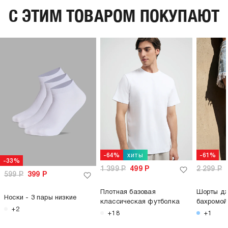
C ЭТИМ ТОВАРОМ ПОКУПАЮТ
хиты
-64%
-61%
-33%
1 399
Р
499
Р
2 299
Р
599
Р
399
Р
Плотная базовая
Шорты дж
Носки - 3 пары низкие
классическая футболка
бахромой
+2
+18
+1