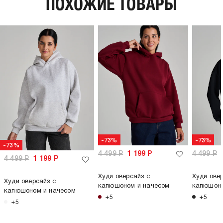
ПОХОЖИЕ ТОВАРЫ
плотность материала,
330
г/м2:
пол:
женский
-73%
-73%
-73%
4 499
Р
1 199
Р
4 499
Р
4 499
Р
1 199
Р
Худи оверсайз с
Худи ове
Худи оверсайз с
капюшоном и начесом
капюшоно
капюшоном и начесом
+5
+5
+5