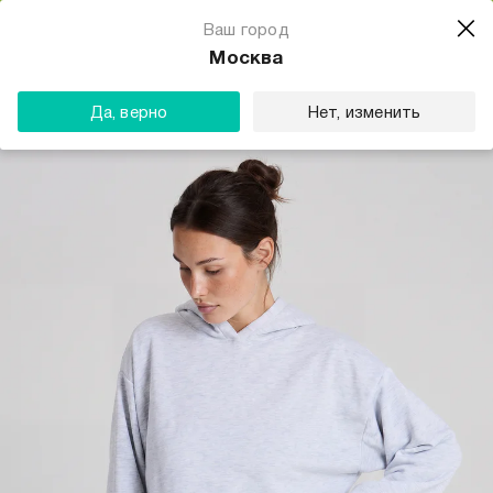
Магазин одежды для тебя
Ваш город
Скачать
☆☆☆☆☆
★★★★★
(23) звезды
Москва
ТВОЕ
Да, верно
Нет, изменить