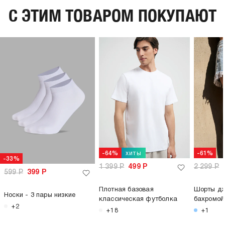
C ЭТИМ ТОВАРОМ ПОКУПАЮТ
хиты
-64%
-61%
-33%
1 399
Р
499
Р
2 299
Р
599
Р
399
Р
Плотная базовая
Шорты дж
Носки - 3 пары низкие
классическая футболка
бахромой
+2
+18
+1