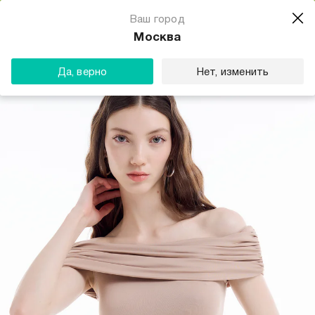
Магазин одежды для тебя
Ваш город
Скачать
☆☆☆☆☆
★★★★★
(23) звезды
Москва
ТВОЕ
Да, верно
Нет, изменить