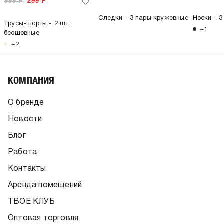
999
Р
299
Р
Следки - 3 пары кружевные
Носки - 
Трусы-шорты - 2 шт.
+1
бесшовные
+2
КОМПАНИЯ
О бренде
Новости
Блог
Работа
Контакты
Аренда помещений
ТВОЕ КЛУБ
Оптовая торговля