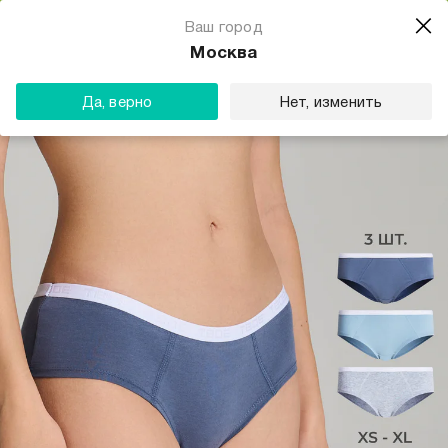
Магазин одежды для тебя
Ваш город
Скачать
☆☆☆☆☆
★★★★★
(23) звезды
Москва
ТВОЕ
Да, верно
Нет, изменить