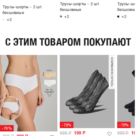
Трусы-шорты - 2 шт.
Трусы-шо
Трусы-шорты - 2 шт.
бесшовные
бесшовн
бесшовные
+2
+2
+2
C ЭТИМ ТОВАРОМ ПОКУПАЮТ
только самовывоз
-72%
-72%
-70%
699
Р
199
Р
699
Р
1