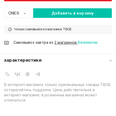
ONES
Добавить в корзину
только самовывоз из магазина ТВОЕ
Самовывоз завтра из
2 магазинов
бесплатно
характеристики
артикул:
b6946
коллекция:
осень-зима 2025-2026
цвет:
разноцветный
В интернет-магазине только оригинальные товары ТВОЕ,
состав:
50% полиэстер; 50% вискоза
остерегайтесь подделок. Цена действительна в
интернет-магазине, в розничных магазинах может
узор:
однотонный
отличаться.
пол:
женский