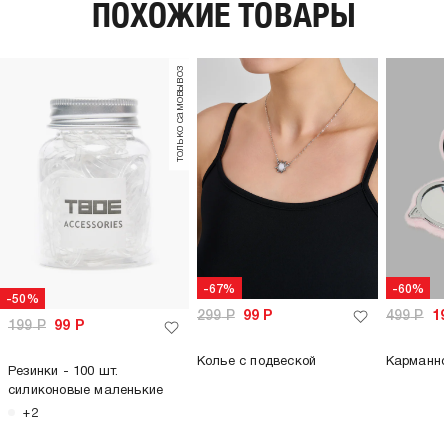
ПОХОЖИЕ ТОВАРЫ
только самовывоз
-67%
-60%
-50%
299
Р
99
Р
499
Р
1
199
Р
99
Р
Колье с подвеской
Карманно
Резинки - 100 шт.
силиконовые маленькие
+2