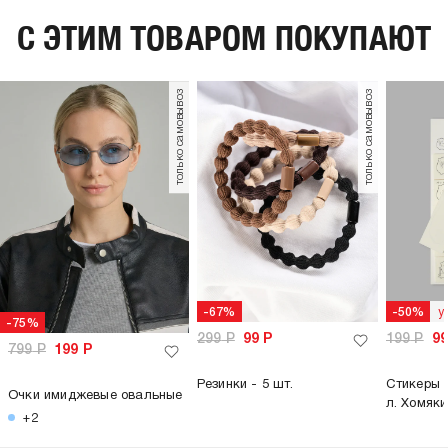
C ЭТИМ ТОВАРОМ ПОКУПАЮТ
только самовывоз
только самовывоз
у
-67%
-50%
-75%
299
Р
99
Р
199
Р
9
799
Р
199
Р
Резинки - 5 шт.
Стикеры 
Очки имиджевые овальные
л. Хомяки
+2