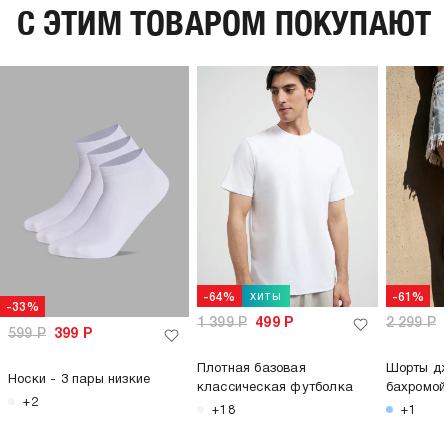
C ЭТИМ ТОВАРОМ ПОКУПАЮТ
хиты
-64%
-61%
-33%
1 399
Р
499
Р
2 299
Р
599
Р
399
Р
Плотная базовая
Шорты дж
Носки - 3 пары низкие
классическая футболка
бахромой
+2
+18
+1