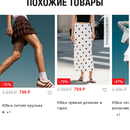
ПОХОЖИЕ ТОВАРЫ
пол:
женский
только самовывоз
-73%
-67%
-70%
2 999
Р
799
Р
2 699
Р
2 699
Р
799
Р
Юбка прямая длинная в
Юбка лет
Юбка летняя ярусная
горох
воланам
+1
+1