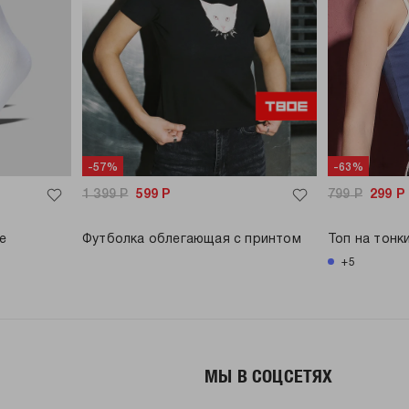
-57%
-63%
1 399
Р
599
Р
799
Р
299
Р
е
Футболка облегающая с принтом
Топ на тонк
+5
МЫ В СОЦСЕТЯХ