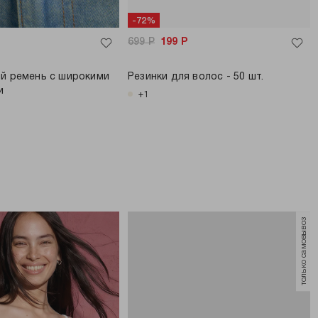
-72%
699
Р
199
Р
ий ремень с широкими
Резинки для волос - 50 шт.
и
+1
только самовывоз