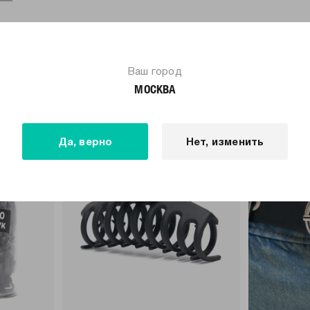
ПОХОЖИЕ ТОВАРЫ
Ваш город
МОСКВА
только самовывоз
только самовывоз
Да, верно
Нет, изменить