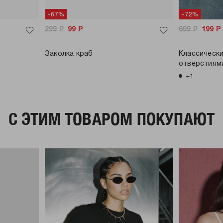
-67%
-72%
299
Р
99
Р
699
Р
199
Р
Заколка краб
Классическ
отверстиям
+1
C ЭТИМ ТОВАРОМ ПОКУПАЮТ