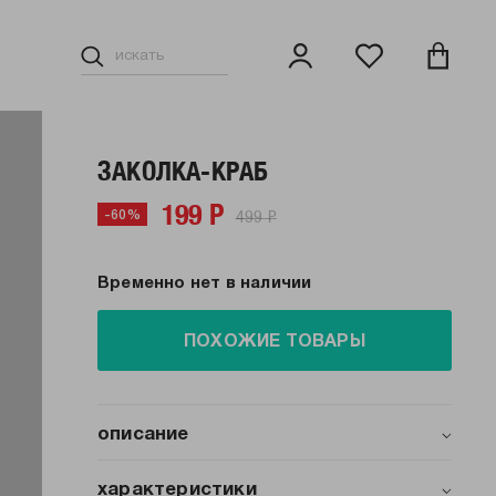
ЗАКОЛКА-КРАБ
199 Р
499 Р
-60%
Временно нет в наличии
ПОХОЖИЕ ТОВАРЫ
описание
Заколка‑краб от бренда ТВОЕ — яркий и
практичный аксессуар, который добавит
характеристики