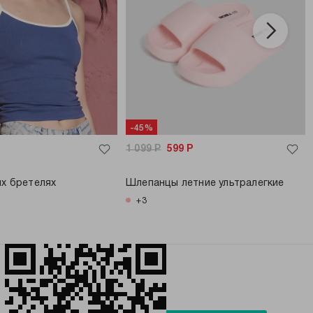
-45%
1 099
Р
599
Р
их бретелях
Шлепанцы летние ультралегкие
+3
БУДЬ В ТРЕНДЕ