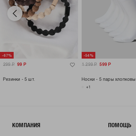
-67%
-54%
299
Р
99
Р
1 299
Р
599
Р
Резинки - 5 шт.
Носки - 5 пары хлопковы
+1
КОМПАНИЯ
ПОМОЩЬ