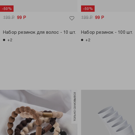
-50%
-50%
199
Р
99
Р
199
Р
99
Р
Набор резинок для волос - 10 шт.
Набор резинок - 100 шт.
+2
+2
только самовывоз