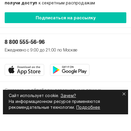
получи доступ
к секретным распродажам
Подписаться на рассылку
8 800 555-56-96
Ежедневно с 9:00 до 21:00 по Москве
Согласие на обработку персональных данных
Сайт использует cookie.
Зачем?
Политика конфиденциальности
На информационном ресурсе применяются
2026. Все права защищены
рекомендательные технологии.
Подробнее