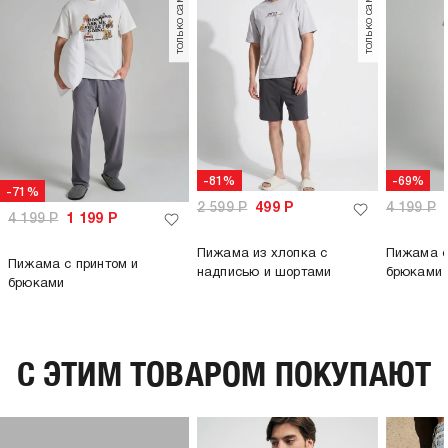
только самовывоз
только самовывоз
-81%
-69%
-71%
2 599
Р
499
Р
4 199
Р
4 199
Р
1 199
Р
Пижама из хлопка с
Пижама с
Пижама с принтом и
надписью и шортами
брюками
брюками
C ЭТИМ ТОВАРОМ ПОКУПАЮТ