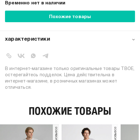
Временно нет в наличии
Похожие товары
характеристики
артикул:
b3958
коллекция:
осень-зима 2024-2025
вид застежки:
без застежки
В интернет-магазине только оригинальные товары ТВОЕ,
цвет:
черный
остерегайтесь подделок. Цена действительна в
интернет-магазине, в розничных магазинах может
состав:
100% полиэстер
отличаться.
узор:
однотонный
вид мыска:
закрытый
материал верха:
полиэстер
ПОХОЖИЕ ТОВАРЫ
материал подошвы:
термопластичная резина
материал подкладки:
полиэстер
материал стельки:
полиэстер
пол:
мужской