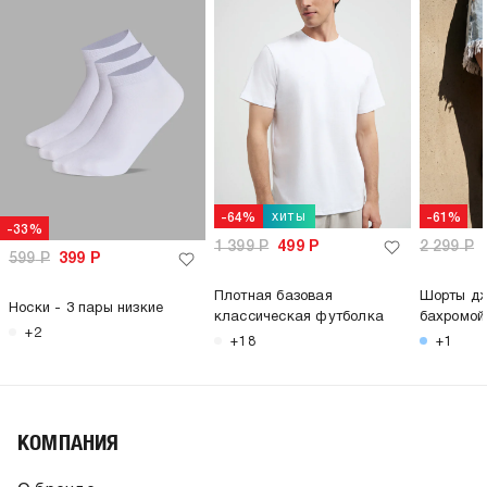
хиты
-64%
-61%
-33%
1 399
Р
499
Р
2 299
Р
599
Р
399
Р
Плотная базовая
Шорты дж
Носки - 3 пары низкие
классическая футболка
бахромой
+2
+18
+1
КОМПАНИЯ