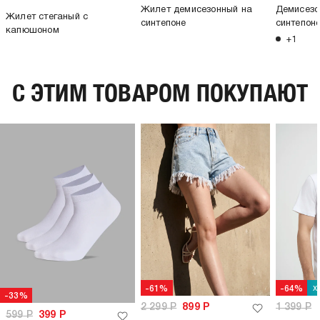
Жилет демисезонный на
Демисезо
Жилет стеганый с
синтепоне
синтепон
капюшоном
+1
C ЭТИМ ТОВАРОМ ПОКУПАЮТ
х
-61%
-64%
-33%
2 299
Р
899
Р
1 399
Р
599
Р
399
Р