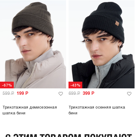
-67%
-43%
599
Р
199
Р
699
Р
399
Р
Трикотажная демисезонная
Трикотажная осенняя шапка
шапка бини
бини