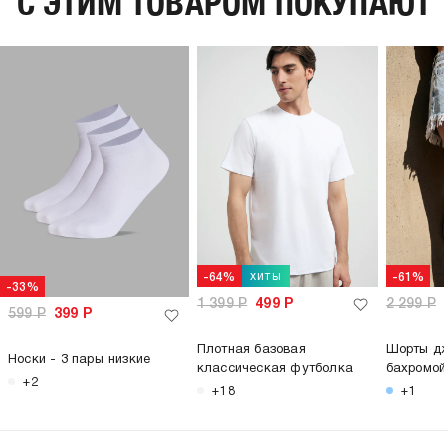
C ЭТИМ ТОВАРОМ ПОКУПАЮТ
хиты
-64%
-61%
-33%
1 399
Р
499
Р
2 299
Р
599
Р
399
Р
Плотная базовая
Шорты дж
Носки - 3 пары низкие
классическая футболка
бахромой
+2
+18
+1