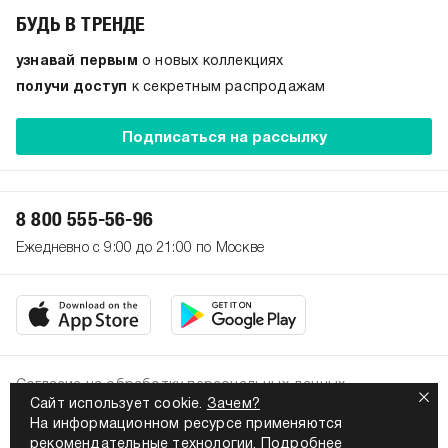
БУДЬ В ТРЕНДЕ
узнавай первым
о новых коллекциях
получи доступ
к секретным распродажам
Подписаться на рассылку
8 800 555-56-96
Ежедневно с 9:00 до 21:00 по Москве
Согласие на обработку персональных данных
Сайт использует cookie.
Зачем?
Политика конфиденциальности
На информационном ресурсе применяются
2026. Все права защищены
рекомендательные технологии.
Подробнее