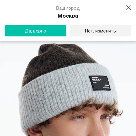
Магазин одежды для тебя
Ваш город
Скачать
☆☆☆☆☆
★★★★★
(23) звезды
Москва
ТВОЕ
Да, верно
Нет, изменить