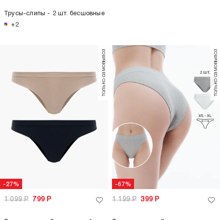
Трусы-слипы - 2 шт. бесшовные
+2
только самовывоз
только самовывоз
-27%
-67%
1 099
Р
799
Р
1 199
Р
399
Р