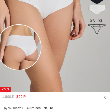
-77%
1 699
Р
399
Р
Трусы-шорты - 4 шт. бесшовные