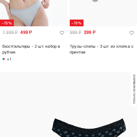
-75%
-70%
1 999
Р
499
Р
999
Р
299
Р
Бюстгальтеры - 2 шт. набор в
Трусы-слипы - 3 шт. из хлопка с
рубчик
принтом
+1
только самовывоз