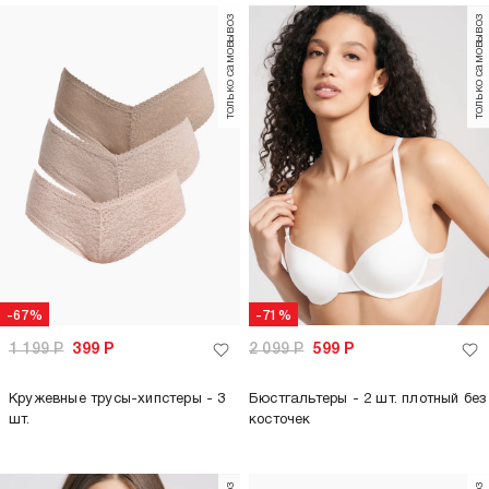
только самовывоз
только самовывоз
-67%
-71%
1 199
Р
399
Р
2 099
Р
599
Р
Кружевные трусы-хипстеры - 3
Бюстгальтеры - 2 шт. плотный без
шт.
косточек