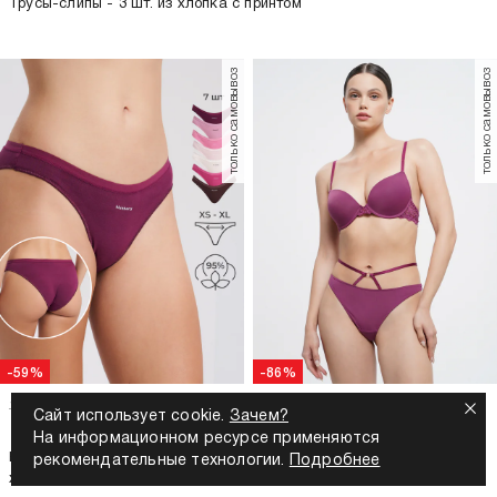
Трусы-слипы - 3 шт. из хлопка с принтом
только самовывоз
только самовывоз
-59%
-86%
1 699
Р
699
Р
699
Р
99
Р
Сайт использует cookie.
Зачем?
На информационном ресурсе применяются
Набор 7 шт трусы слипы из
Набор сексуальных трусов-
рекомендательные технологии.
Подробнее
хлопка
стринги 2 шт.