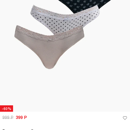
-60%
999
Р
399
Р