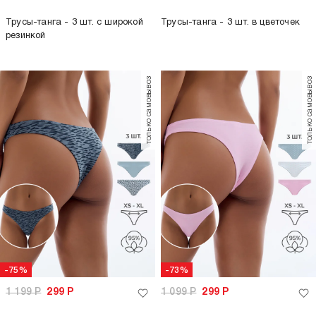
Трусы-танга - 3 шт. с широкой
Трусы-танга - 3 шт. в цветочек
резинкой
только самовывоз
только самовывоз
-75%
-73%
1 199
Р
299
Р
1 099
Р
299
Р