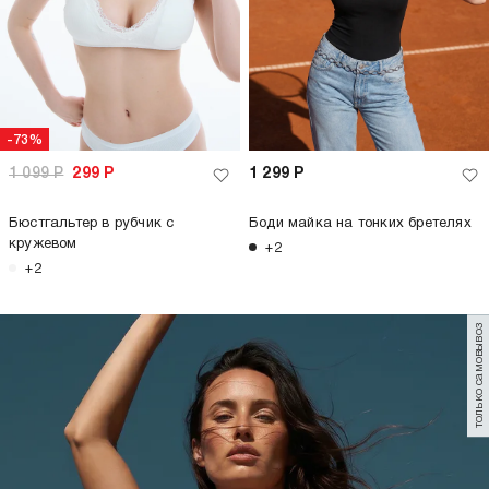
-73%
1 099
Р
299
Р
1 299
Р
Бюстгальтер в рубчик с
Боди майка на тонких бретелях
кружевом
+2
+2
только самовывоз