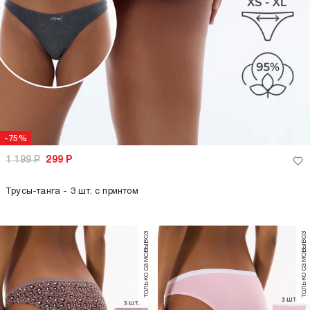
-75%
1 199
Р
299
Р
Трусы-танга - 3 шт. с принтом
только самовывоз
только самовывоз