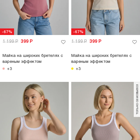
-73%
1 099
Р
299
Р
Майка в рубчик на широких бретелях
+6