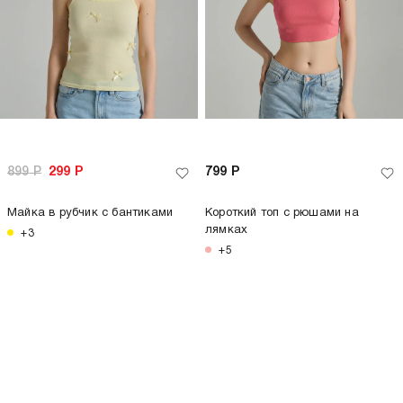
только самовывоз
только самовывоз
-70%
-60%
999
Р
299
Р
999
Р
399
Р
Майка в рубчик с кружевом
Майка в рубчик с кружевом
+2
+2