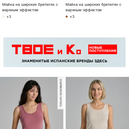
-73%
-58%
1 099
Р
299
Р
1 199
Р
499
Р
Майка в рубчик на широких
Короткий топ с рюшами на
бретелях
лямках
+6
+5
только самовывоз