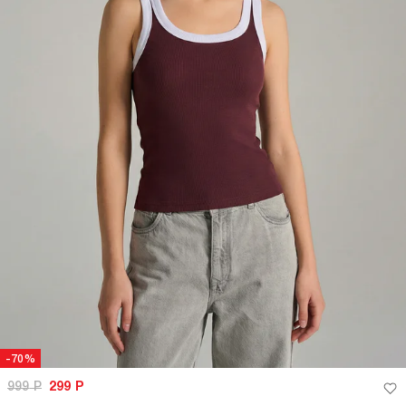
-67%
-67%
1 199
Р
399
Р
1 199
Р
399
Р
Майка на широких бретелях с
Майка на широких бретелях с
вареным эффектом
вареным эффектом
+3
+3