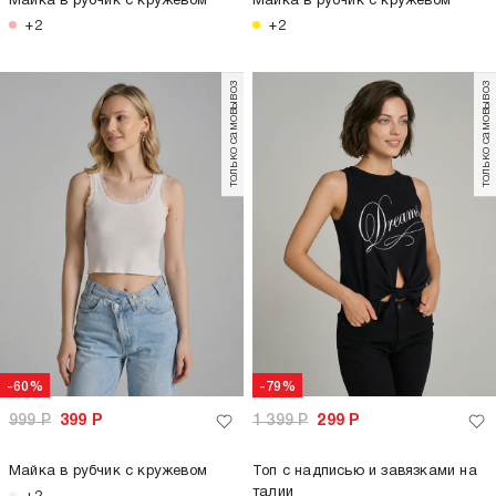
1 199
Р
399
Р
1 199
Р
399
Р
Майка на широких бретелях с
Майка на широких бретелях с
вареным эффектом
вареным эффектом
+3
+3
только самовывоз
-70%
-70%