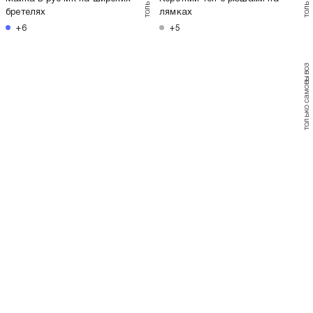
-42%
1 199
Р
699
Р
Короткий топ с рюшами на лямках
+5
только самовывоз