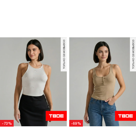
-67%
899
Р
299
Р
799
Р
Майка в рубчик с бантиками
Короткий топ с рюшами на
лямках
+3
+5
только самовывоз
Сайт использует cookie.
Зачем?
На информационном ресурсе применяются
рекомендательные технологии.
Подробнее