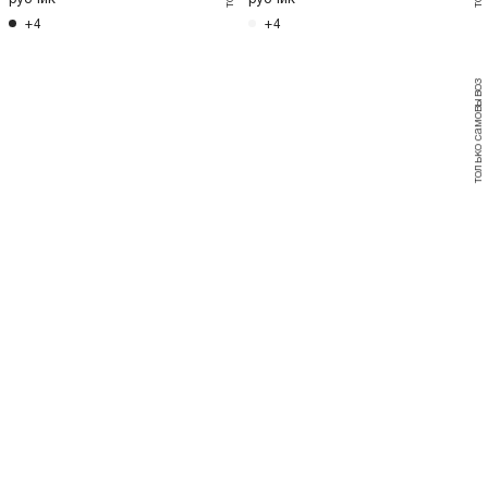
-70%
-70%
999
Р
299
Р
999
Р
299
Р
Майка на широких бретелях в
Майка на широких бретелях в
рубчик
рубчик
+4
+4
только самовывоз