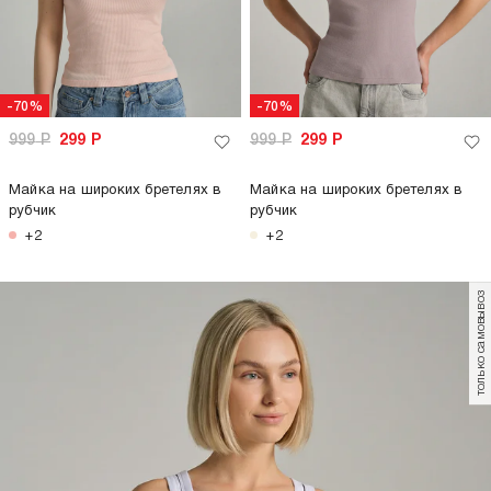
только самовывоз
-23%
599
Р
1 299
Р
999
Р
Майка в рубчик с бантиками
Майка с вареным эффектом и
капюшоном
+3