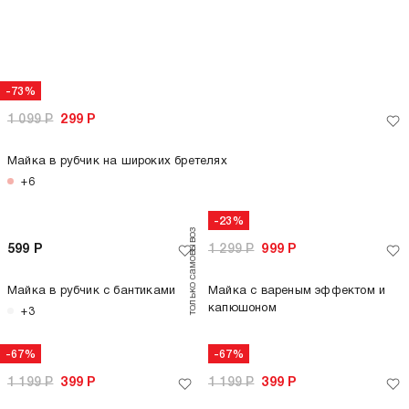
-71%
-75%
1 699
Р
499
Р
1 199
Р
299
Р
Футболка приталенная с
Топ в рубчик на тонких бретелях
принтом
+2
только самовывоз
только самовывоз