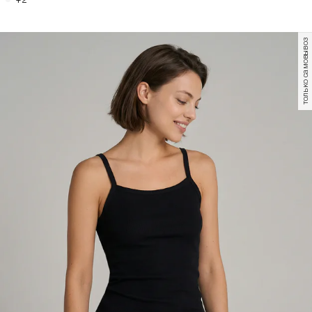
999
Р
299
Р
999
Р
299
Р
Майка на широких бретелях в
Майка на широких бретелях в
рубчик
рубчик
+2
+2
только самовывоз