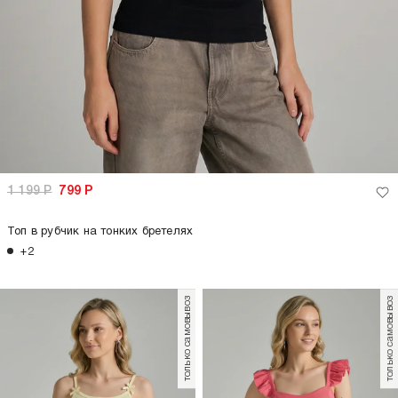
-70%
999
Р
299
Р
Майка на широких бретелях в рубчик
+2