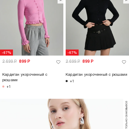
-67%
-67%
2 699
Р
899
Р
2 699
Р
899
Р
Кардиган укороченный с
Кардиган укороченный с рюшами
рюшами
+1
+1
только самовывоз