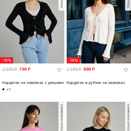
-70%
-70%
2 699
Р
799
Р
2 999
Р
899
Р
Кардиган на завязках с рюшами
Кардиган в рубчик на завязках
+1
только самовывоз
только самовывоз