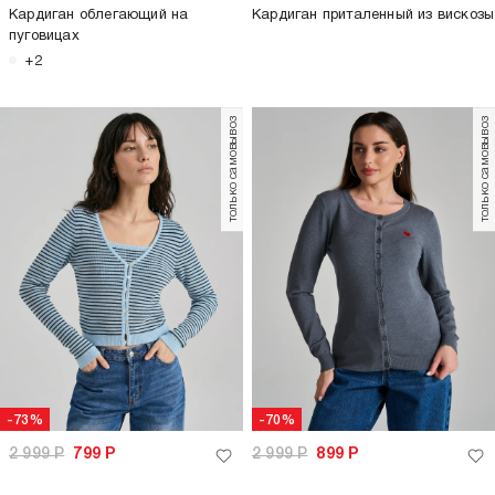
Кардиган облегающий на
Кардиган приталенный из вискозы
пуговицах
+2
только самовывоз
только самовывоз
-73%
-70%
2 999
Р
799
Р
2 999
Р
899
Р