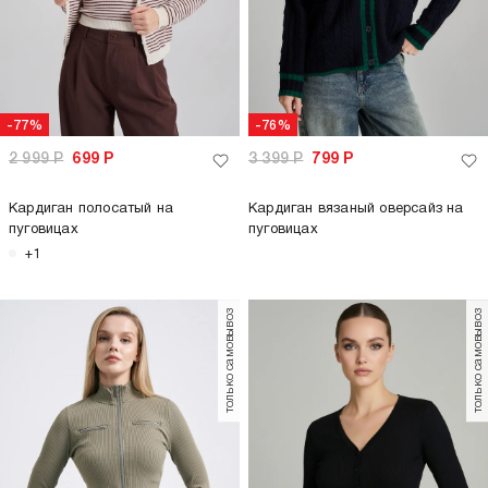
-77%
-76%
2 999
Р
699
Р
3 399
Р
799
Р
Кардиган полосатый на
Кардиган вязаный оверсайз на
пуговицах
пуговицах
+1
только самовывоз
только самовывоз