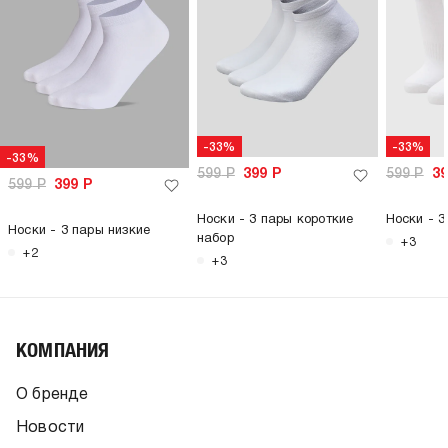
-33%
-33%
-33%
599
Р
399
Р
599
Р
3
599
Р
399
Р
Носки - 3 пары короткие
Носки - 3
Носки - 3 пары низкие
набор
+3
+2
+3
КОМПАНИЯ
О бренде
Новости