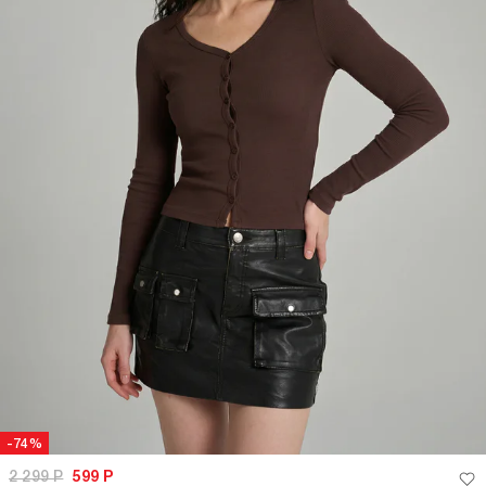
-74%
2 299
Р
599
Р