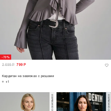
-70%
2 699
Р
799
Р
Кардиган на завязках с рюшами
+1
только самовывоз
только самовывоз