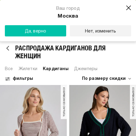
Магазин одежды для тебя
Ваш город
Скачать
☆☆☆☆☆
★★★★★
(23) звезды
Москва
ТВОЕ
Да, верно
Нет, изменить
РАСПРОДАЖА КАРДИГАНОВ ДЛЯ
ЖЕНЩИН
Все
Жилетки
Кардиганы
Джемперы
фильтры
По размеру скидки
только самовывоз
только самовывоз