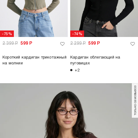
-75%
-74%
2 399
Р
599
Р
2 299
Р
599
Р
Короткий кардиган трикотажный
Кардиган облегающий на
на молнии
пуговицах
+2
только самовывоз