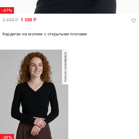
-47%
2 999
Р
1 599
Р
Кардиган на молнии с открытыми плечами
только самовывоз
-23%