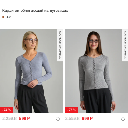
Кардиган облегающий на пуговицах
+2
только самовывоз
только самовывоз
-74%
-73%
2 299
Р
599
Р
2 599
Р
699
Р