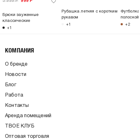
5 999
Р
999
Р
Рубашка летняя с коротким
Футболка
Брюки зауженные
рукавом
полоской
классические
+1
+2
+1
КОМПАНИЯ
О бренде
Новости
Блог
Работа
Контакты
Аренда помещений
ТВОЕ КЛУБ
Оптовая торговля