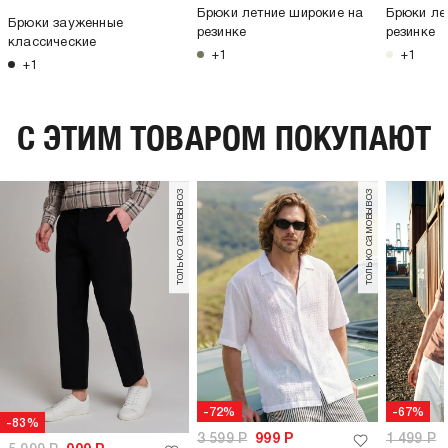
Брюки летние широкие на
Брюки ле
Брюки зауженные
резинке
резинке
классические
+1
+1
+1
C ЭТИМ ТОВАРОМ ПОКУПАЮТ
только самовывоз
только самовывоз
-72%
-67%
-83%
3 599
Р
999
Р
1 499
Р