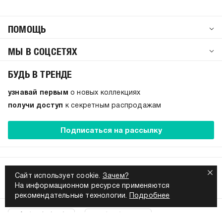
ПОМОЩЬ
МЫ В СОЦСЕТЯХ
БУДЬ В ТРЕНДЕ
узнавай первым
о новых коллекциях
получи доступ
к секретным распродажам
Подписаться на рассылку
8 800 555-56-96
Сайт использует cookie.
Зачем?
Ежедневно с 9:00 до 21:00 по Москве
На информационном ресурсе применяются
рекомендательные технологии.
Подробнее