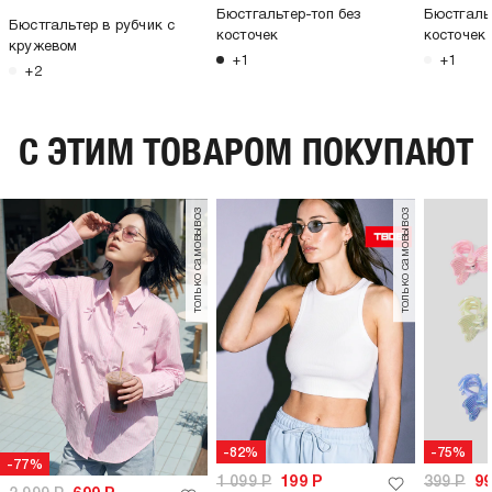
Бюстгальтер-топ без
Бюстгаль
Бюстгальтер в рубчик с
косточек
косточек
кружевом
+1
+1
+2
C ЭТИМ ТОВАРОМ ПОКУПАЮТ
только самовывоз
только самовывоз
-82%
-75%
-77%
1 099
Р
199
Р
399
Р
9