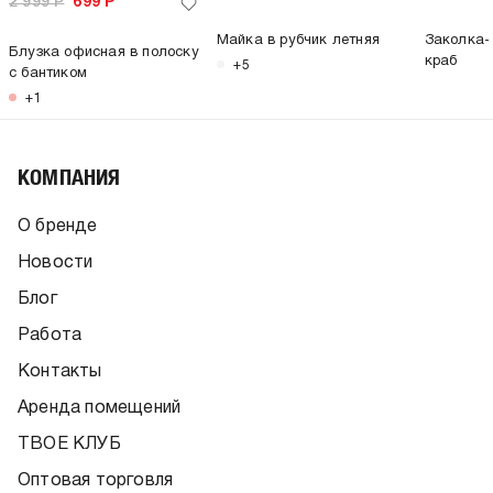
2 999
Р
699
Р
Майка в рубчик летняя
Заколка-к
Блузка офисная в полоску
краб
+5
с бантиком
+1
КОМПАНИЯ
О бренде
Новости
Блог
Работа
Контакты
Аренда помещений
ТВОЕ КЛУБ
Оптовая торговля